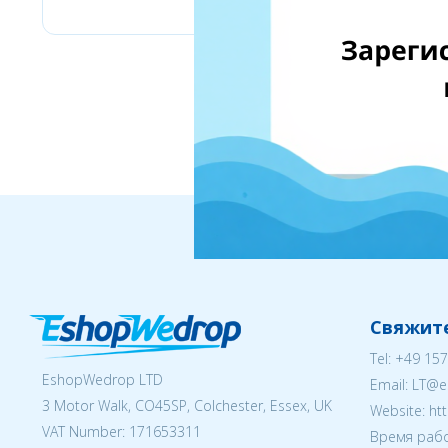
Свяжите
Tel:
+49 157
EshopWedrop LTD
Email:
LT@e
3 Motor Walk, CO45SP, Colchester, Essex, UK
Website: ht
VAT Number: 171653311
Время рабо