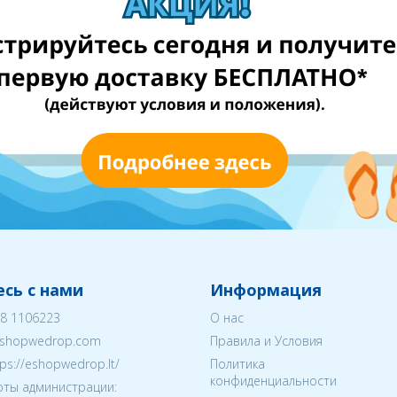
сь с нами
Информация
8 1106223
О нас
shopwedrop.com
Правила и Условия
tps://eshopwedrop.lt/
Политика
конфиденциальности
ты администрации: