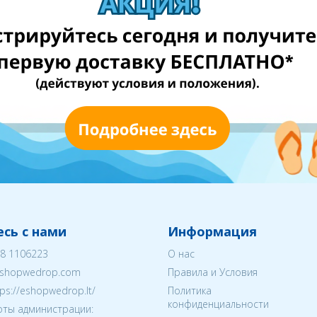
сь с нами
Информация
8 1106223
О нас
shopwedrop.com
Правила и Условия
tps://eshopwedrop.lt/
Политика
конфиденциальности
ты администрации: