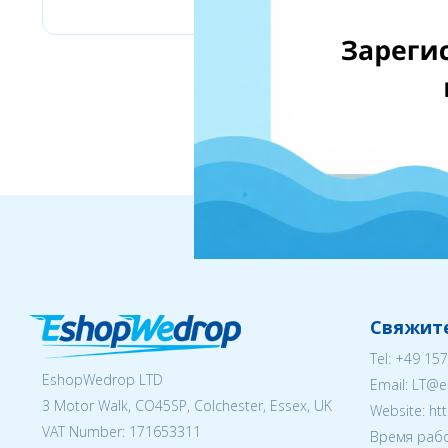
Свяжите
Tel:
+49 157
EshopWedrop LTD
Email:
LT@e
3 Motor Walk, CO45SP, Colchester, Essex, UK
Website: ht
VAT Number: 171653311
Время рабо