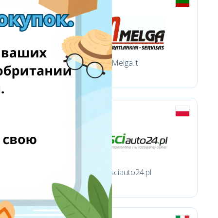
Melga.lt
pl
czesciauto24.pl