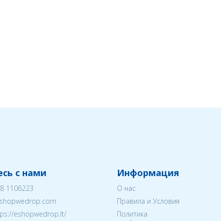
сь с нами
Информация
8 1106223
О нас
shopwedrop.com
Правила и Условия
tps://eshopwedrop.lt/
Политика