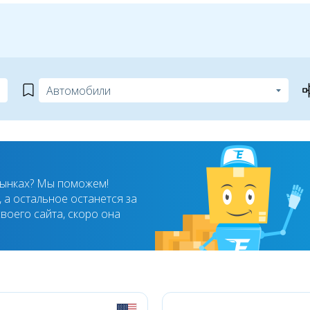
рынках? Мы поможем!
 а остальное останется за
воего сайта, скоро она