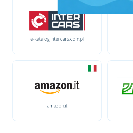
e-katalog.intercars.com.pl
amazon.it