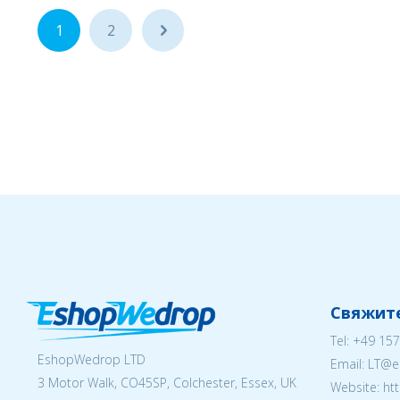
1
2
...
Свяжите
Tel:
+49 157
EshopWedrop LTD
Email:
LT@e
3 Motor Walk, CO45SP, Colchester, Essex, UK
Website: ht