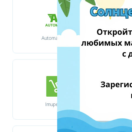
Automaterija.lt
Imuperku.lt