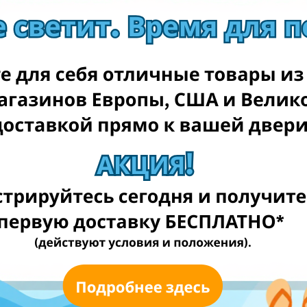
Autodidmena.lt
Eoltas.lt
1a.lt
autoczescionline24.