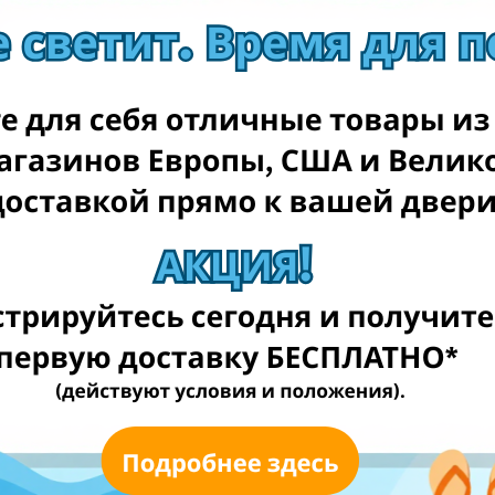
redcoon.de
conrad.de
amazon.de
thomann.de