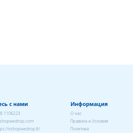
сь с нами
Информация
8 1106223
О нас
shopwedrop.com
Правила и Условия
tps://eshopwedrop.lt/
Политика