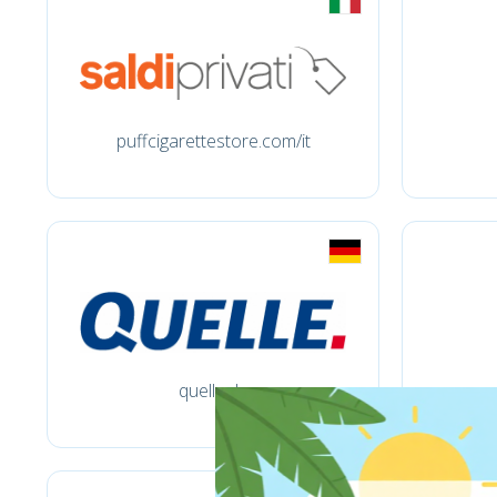
puffcigarettestore.com/it
quelle.de