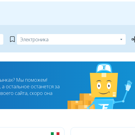
рынках? Мы поможем!
 а остальное останется за
воего сайта, скоро она