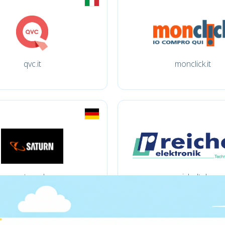
qvc.it
monclick.it
saturn.de
reichelt.de