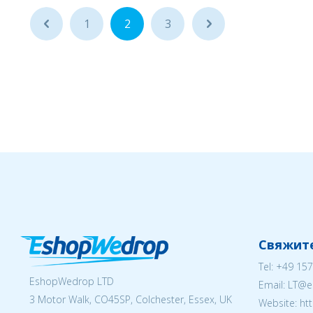
...
1
2
3
...
Свяжите
Tel:
+49 157
EshopWedrop LTD
Email:
LT@e
3 Motor Walk, CO45SP, Colchester, Essex, UK
Website: ht