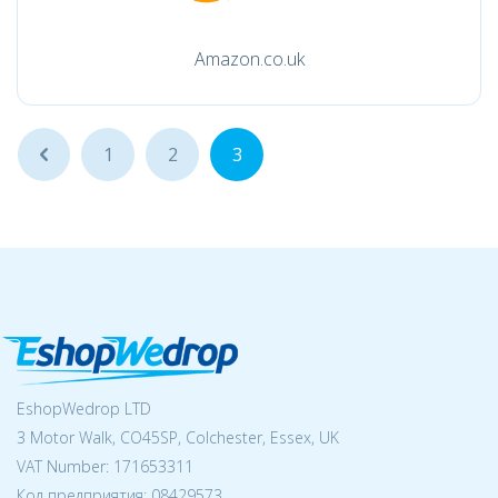
Amazon.co.uk
...
1
2
3
EshopWedrop LTD
3 Motor Walk, CO45SP, Colchester, Essex, UK
VAT Number: 171653311
Код предприятия:
08429573