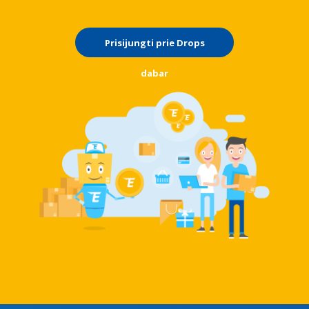
Prisijungti prie Drops
dabar