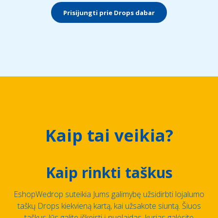
Prisijungti prie Drops dabar
Kaip tai veikia?
Kaip rinkti taškus
EshopWedrop suteikia Jums galimybę užsidirbti lojalumo
taškų Drops kiekvieną kartą, kai užsakote siuntą. Šiuos
taškus Jūs galite iškeisti į nuolaidas, kurias galėsite