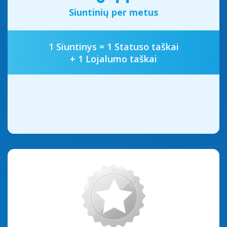
Siuntinių per metus
1 Siuntinys = 1 Statuso taškai
+ 1 Lojalumo taškai