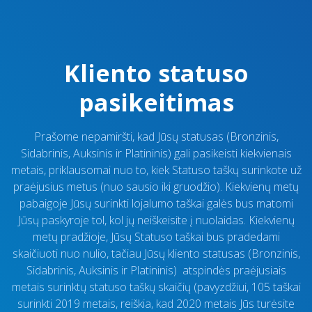
Kliento statuso
pasikeitimas
Prašome nepamiršti, kad Jūsų statusas (Bronzinis,
Sidabrinis, Auksinis ir Platininis) gali pasikeisti kiekvienais
metais, priklausomai nuo to, kiek Statuso taškų surinkote už
praėjusius metus (nuo sausio iki gruodžio). Kiekvienų metų
pabaigoje Jūsų surinkti lojalumo taškai galės bus matomi
Jūsų paskyroje tol, kol jų neiškeisite į nuolaidas. Kiekvienų
metų pradžioje, Jūsų Statuso taškai bus pradedami
skaičiuoti nuo nulio, tačiau Jūsų kliento statusas (Bronzinis,
Sidabrinis, Auksinis ir Platininis) atspindės praėjusiais
metais surinktų statuso taškų skaičių (pavyzdžiui, 105 taškai
surinkti 2019 metais, reiškia, kad 2020 metais Jūs turėsite