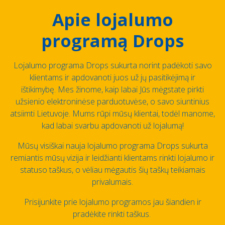
Apie lojalumo
programą Drops
Lojalumo programa Drops sukurta norint padėkoti savo
klientams ir apdovanoti juos už jų pasitikėjimą ir
ištikimybę. Mes žinome, kaip labai Jūs mėgstate pirkti
užsienio elektroninėse parduotuvėse, o savo siuntinius
atsiimti Lietuvoje. Mums rūpi mūsų klientai, todėl manome,
kad labai svarbu apdovanoti už lojalumą!
Mūsų visiškai nauja lojalumo programa Drops sukurta
remiantis mūsų vizija ir leidžianti klientams rinkti lojalumo ir
statuso taškus, o vėliau mėgautis šių taškų teikiamais
privalumais.
Prisijunkite prie lojalumo programos jau šiandien ir
pradėkite rinkti taškus.