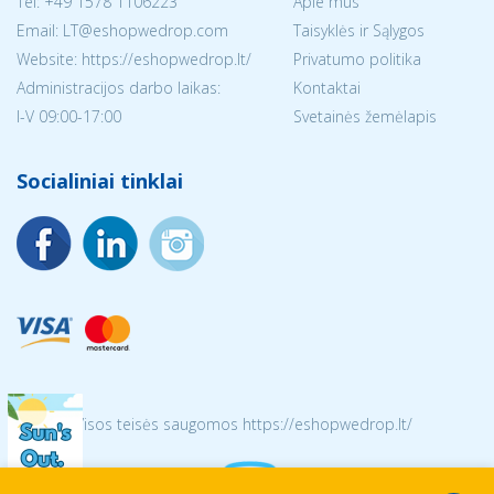
Tel:
+49 1578 1106223
Apie mus
Email:
LT@eshopwedrop.com
Taisyklės ir Sąlygos
Website: https://eshopwedrop.lt/
Privatumo politika
Administracijos darbo laikas:
Kontaktai
I-V 09:00-17:00
Svetainės žemėlapis
Socialiniai tinklai
© 2026 Visos teisės saugomos https://eshopwedrop.lt/