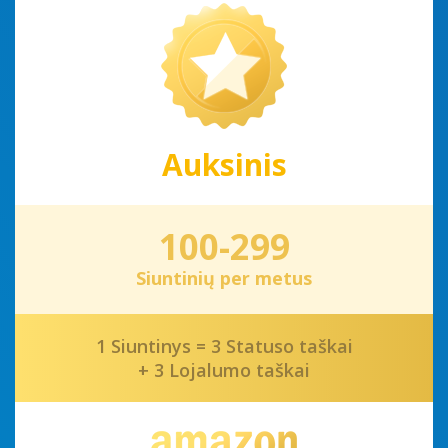
Auksinis
100-299
Siuntinių per metus
1 Siuntinys = 3 Statuso taškai
+ 3 Lojalumo taškai