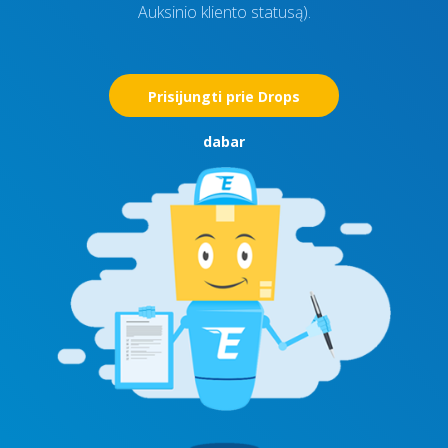
Auksinio kliento statusą).
Prisijungti prie Drops
dabar