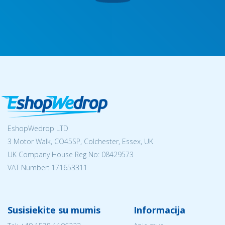
EshopWedrop LTD
3 Motor Walk, CO45SP, Colchester, Essex, UK
UK Company House Reg No:
08429573
VAT Number: 171653311
Susisiekite su mumis
Informacija