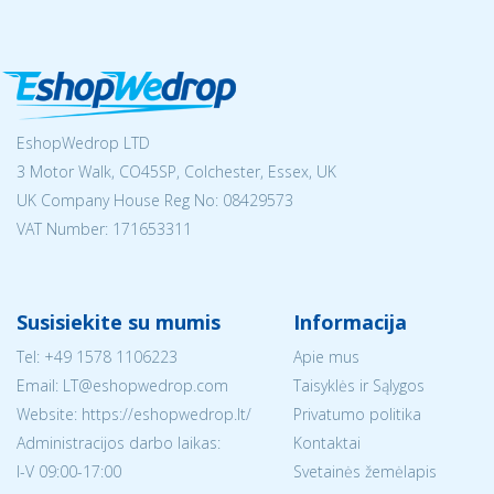
EshopWedrop LTD
3 Motor Walk, CO45SP, Colchester, Essex, UK
UK Company House Reg No:
08429573
VAT Number: 171653311
Susisiekite su mumis
Informacija
Tel:
+49 1578 1106223
Apie mus
Email:
LT@eshopwedrop.com
Taisyklės ir Sąlygos
Website: https://eshopwedrop.lt/
Privatumo politika
Administracijos darbo laikas:
Kontaktai
I-V 09:00-17:00
Svetainės žemėlapis