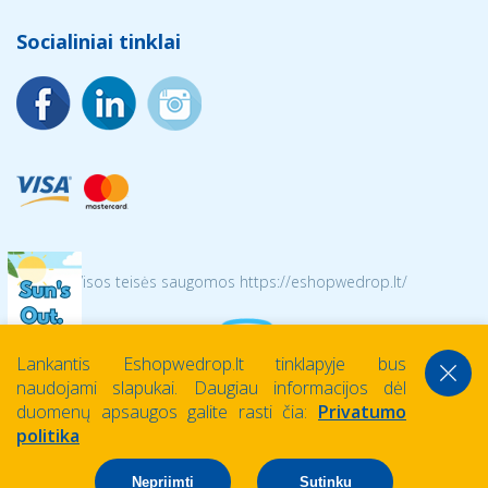
Socialiniai tinklai
© 2026 Visos teisės saugomos https://eshopwedrop.lt/
Lankantis Eshopwedrop.lt tinklapyje bus
naudojami slapukai. Daugiau informacijos dėl
duomenų apsaugos galite rasti čia:
Privatumo
politika
Nepriimti
Sutinku