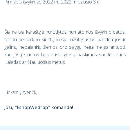
Pirmasis išvykimas 2022 m.: 2022 m. sausio 3 d.
Šiame tvarkaraštyje nurodytos numatomos išvykimo datos,
tačiau dėl didelio siuntų kiekio, užsitęsusios pandemijos ir
galimų nepalankių žiemos oro sąlygų negalime garantuoti,
kad jūsų siuntos bus pristatytos į paskirties sandėlį prieš
Kalėdas ar Naujuosius metus.
Linksmų švenčių,
Jūsų "EshopWedrop" komanda!