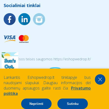
Socialiniai tinklai
© 2026 Visos teisės saugomos https://eshopwedrop.lt/
Lankantis Eshopwedrop.lt tinklapyje bus
naudojami slapukai. Daugiau informacijos dėl
duomenų apsaugos galite rasti čia:
Privatumo
politika
Nepriimti
Sutinku