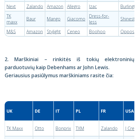
Next
Zalando
Amazon
Allegro
Izac
Burlingto
TK
Dress-for-
Baur
Mango
Giacomo
Shinesty
maxx
less
M&S
Amazon
Stylight
Ceneo
Boohoo
Opposui
2. Marškiniai – rinkitės iš tokių elektroninių
parduotuvių kaip Debenhams ar John Lewis.
Geriausius pasiūlymus marškiniams rasite čia:
UK
DE
IT
PL
FR
USA
TK Maxx
Otto
Bonprix
TXM
Zalando
J Crew