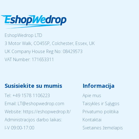
EshopWedrop LTD
3 Motor Walk, CO45SP, Colchester, Essex, UK
UK Company House Reg No:
08429573
VAT Number: 171653311
Susisiekite su mumis
Informacija
Tel:
+49 1578 1106223
Apie mus
Email:
LT@eshopwedrop.com
Taisyklės ir Sąlygos
Website: https://eshopwedrop.lt/
Privatumo politika
Administracijos darbo laikas:
Kontaktai
I-V 09:00-17:00
Svetainės žemėlapis