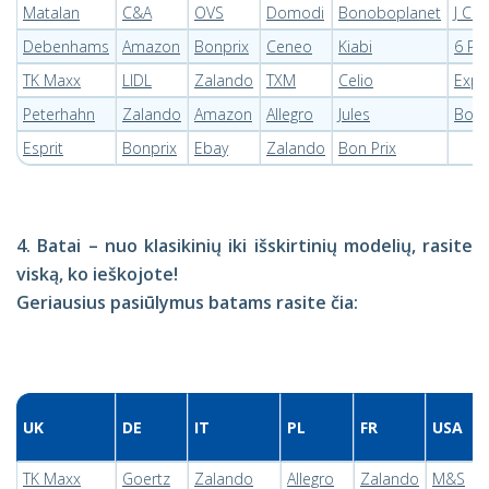
Matalan
C&A
OVS
Domodi
Bonoboplanet
J Cr
Debenhams
Amazon
Bonprix
Ceneo
Kiabi
6 PM
TK Maxx
LIDL
Zalando
TXM
Celio
Expr
Peterhahn
Zalando
Amazon
Allegro
Jules
Boo
Esprit
Bonprix
Ebay
Zalando
Bon Prix
4. Batai – nuo klasikinių iki išskirtinių modelių, rasite
viską, ko ieškojote!
Geriausius pasiūlymus batams rasite čia:
UK
DE
IT
PL
FR
USA
TK Maxx
Goertz
Zalando
Allegro
Zalando
M&S