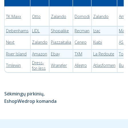
TK Maxx
Otto
Zalando
Domodi
Zalando
Ama
Debenhams
LIDL
Shopalike
Recman
Izac
Macy
Next
Zalando
Piazzaitalia
Ceneo
Kiabi
ASO
River Island
Amazon
Ebay
TXM
La Redoute
Top
Dress-
Tmlewin
Wrangler
Allegro
Atlasformen
Burl
for-less
Sėkmingų pirkinių,
EshopWedrop komanda