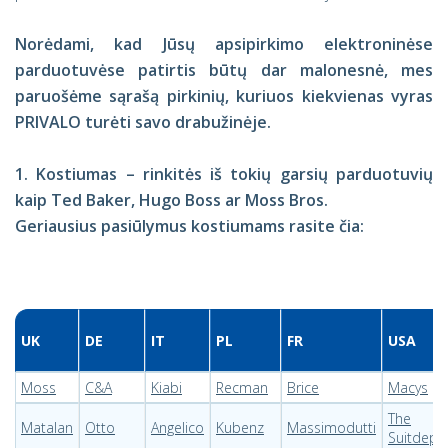
Norėdami, kad Jūsų apsipirkimo elektroninėse
parduotuvėse patirtis būtų dar malonesnė, mes
paruošėme sąrašą pirkinių, kuriuos kiekvienas vyras
PRIVALO turėti savo drabužinėje.
1. Kostiumas – rinkitės iš tokių garsių parduotuvių
kaip Ted Baker, Hugo Boss ar Moss Bros.
Geriausius pasiūlymus kostiumams rasite čia:
UK
DE
IT
PL
FR
USA
Moss
C&A
Kiabi
Recman
Brice
Macys
The
Matalan
Otto
Angelico
Kubenz
Massimodutti
Suitdepo