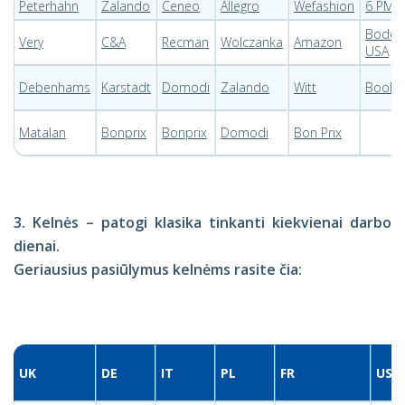
Peterhahn
Zalando
Ceneo
Allegro
Wefashion
6 PM
Boden
Very
C&A
Recman
Wolczanka
Amazon
USA
Debenhams
Karstadt
Domodi
Zalando
Witt
Booh
Matalan
Bonprix
Bonprix
Domodi
Bon Prix
3. Kelnės – patogi klasika tinkanti kiekvienai darbo
dienai.
Geriausius pasiūlymus kelnėms rasite čia:
UK
DE
IT
PL
FR
USA