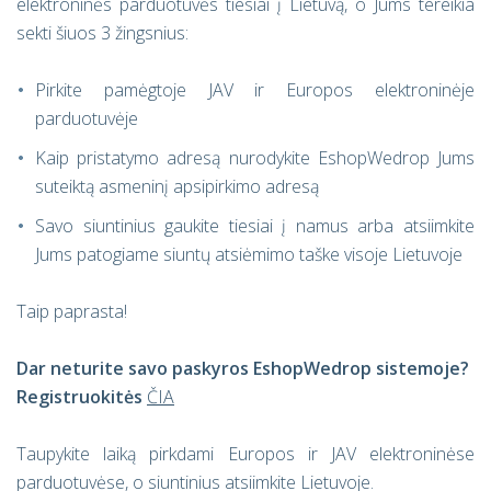
elektroninės parduotuvės tiesiai į Lietuvą, o Jums tereikia
sekti šiuos 3 žingsnius:
Pirkite pamėgtoje JAV ir Europos elektroninėje
parduotuvėje
Kaip pristatymo adresą nurodykite EshopWedrop Jums
suteiktą asmeninį apsipirkimo adresą
Savo siuntinius gaukite tiesiai į namus arba atsiimkite
Jums patogiame siuntų atsiėmimo taške visoje Lietuvoje
Taip paprasta!
Dar neturite savo paskyros EshopWedrop sistemoje?
Registruokitės
ČIA
Taupykite laiką pirkdami Europos ir JAV elektroninėse
parduotuvėse, o siuntinius atsiimkite Lietuvoje.