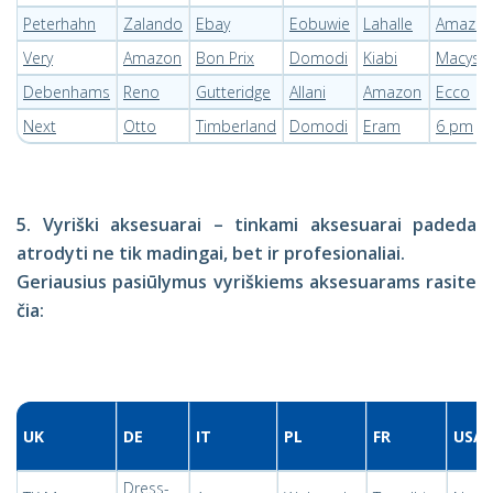
Peterhahn
Zalando
Ebay
Eobuwie
Lahalle
Amazo
Very
Amazon
Bon Prix
Domodi
Kiabi
Macys
Debenhams
Reno
Gutteridge
Allani
Amazon
Ecco
Next
Otto
Timberland
Domodi
Eram
6 pm
5. Vyriški aksesuarai – tinkami aksesuarai padeda
atrodyti ne tik madingai, bet ir profesionaliai.
Geriausius pasiūlymus vyriškiems aksesuarams rasite
čia:
UK
DE
IT
PL
FR
USA
Dress-