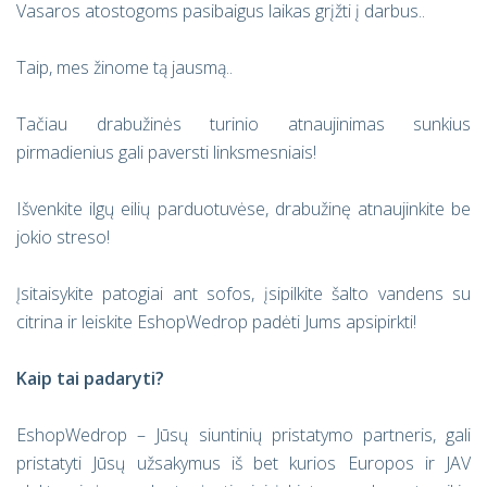
Vasaros atostogoms pasibaigus laikas grįžti į darbus..
Taip, mes žinome tą jausmą..
Tačiau drabužinės turinio atnaujinimas sunkius
pirmadienius gali paversti linksmesniais!
Išvenkite ilgų eilių parduotuvėse, drabužinę atnaujinkite be
jokio streso!
Įsitaisykite patogiai ant sofos, įsipilkite šalto vandens su
citrina ir leiskite EshopWedrop padėti Jums apsipirkti!
Kaip tai padaryti?
EshopWedrop – Jūsų siuntinių pristatymo partneris, gali
pristatyti Jūsų užsakymus iš bet kurios Europos ir JAV