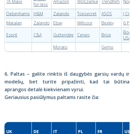
TK Maxx
Amazon
Wolczanka
Trendhim
Nord
for-less
Debenhams
H&M
Zalando
Topsecret
ASOS
J Cre
Matalan
Zalando
Ebay
Willsoor
Bexley
6 PM
Bode
Esprit
C&A
Gutteridge
Ceneo
Brice
USA
Morato
Gemo
6. Paltas – galite rinktis iš daugybės garsių vardų ir
modelių, bet turite pripažinti, kad tai būtina
aprangos detalė kiekvienam vyrui.
Geriausius pasiūlymus paltams rasite čia:
UK
DE
IT
PL
FR
USA