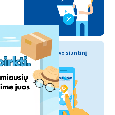
Sek savo siuntinį