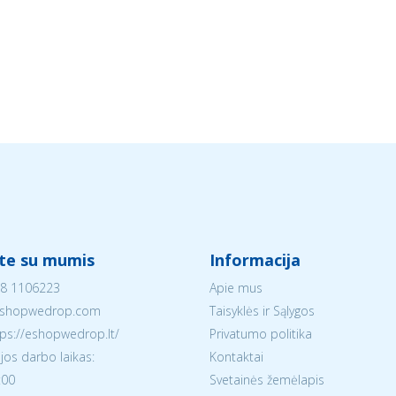
ite su mumis
Informacija
8 1106223
Apie mus
shopwedrop.com
Taisyklės ir Sąlygos
tps://eshopwedrop.lt/
Privatumo politika
jos darbo laikas:
Kontaktai
:00
Svetainės žemėlapis