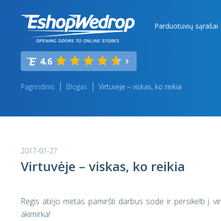
Parduotuvių sąrašai
4.6
Pagrindinis
Blogas
Virtuvėje – viskas, ko reikia
2017-01-27
Virtuvėje – viskas, ko reikia
Regis atėjo metas pamiršti darbus sode ir persikelti į vi
akimirka!