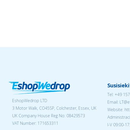
Susisiek
Tel:
+49 157
EshopWedrop LTD
Email:
LT@e
3 Motor Walk, CO45SP, Colchester, Essex, UK
Website: ht
UK Company House Reg No:
08429573
Administraci
VAT Number: 171653311
I-V 09:00-17