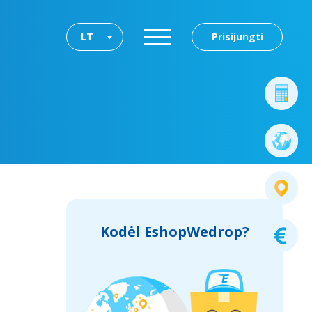
LT
Prisijungti
Kodėl EshopWedrop?