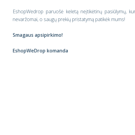
EshopWedrop paruošė keletą neįtikėtinų pasiūlymų, kuri
nevaržomai, o saugų prekių pristatymą patikėk mums!
Smagaus apsipirkimo
!
EshopWeDrop komanda