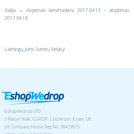
Italija
→
išvykimas ketvirtadienį 2017.04.13 – atvykimas
2017.04.18
Laimingų Jums šventų Velykų!
EshopWedrop LTD
3 Motor Walk, CO45SP, Colchester, Essex, UK
UK Company House Reg No:
08429573