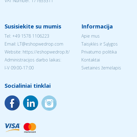
VAT Number: 171653311
Susisiekite su mumis
Informacija
Tel:
+49 1578 1106223
Apie mus
Email:
LT@eshopwedrop.com
Taisyklės ir Sąlygos
Website: https://eshopwedrop.lt/
Privatumo politika
Administracijos darbo laikas:
Kontaktai
I-V 09:00-17:00
Svetainės žemėlapis
Socialiniai tinklai