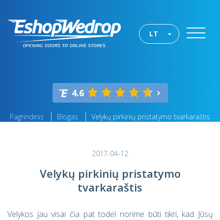
LT
4.6
Pagrindinis
Blogas
Velykų pirkinių pristatymo tvarkaraštis
2017-04-12
Velykų pirkinių pristatymo
tvarkaraštis
Velykos jau visai čia pat todėl norime būti tikri, kad Jūsų