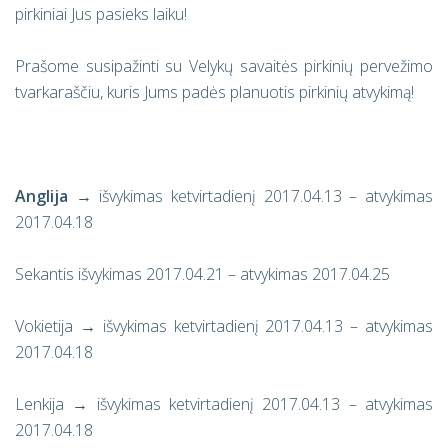
pirkiniai Jus pasieks laiku!
Pra
šome susipažinti su Velykų savaitės pirkinių pervežimo
tvarkaraščiu, kuris Jums padės planuotis pirkinių
atvykim
ą!
Anglija
→
išvykimas ketvirtadienį 2017.04.13 – atvykimas
2017.04.18
Sekantis išvykimas 2017.04.21 – atvykimas 2017.04.25
Vokietija
→
išvykimas ketvirtadienį 2017.04.13 – atvykimas
2017.04.18
Lenkija
→
išvykimas ketvirtadienį 2017.04.13 – atvykimas
2017.04.18