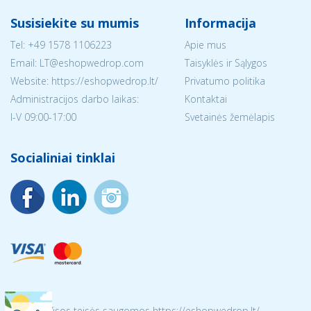
Susisiekite su mumis
Informacija
Tel:
+49 1578 1106223
Apie mus
Email:
LT@eshopwedrop.com
Taisyklės ir Sąlygos
Website: https://eshopwedrop.lt/
Privatumo politika
Administracijos darbo laikas:
Kontaktai
I-V 09:00-17:00
Svetainės žemėlapis
Socialiniai tinklai
© 2026 Visos teisės saugomos https://eshopwedrop.lt/