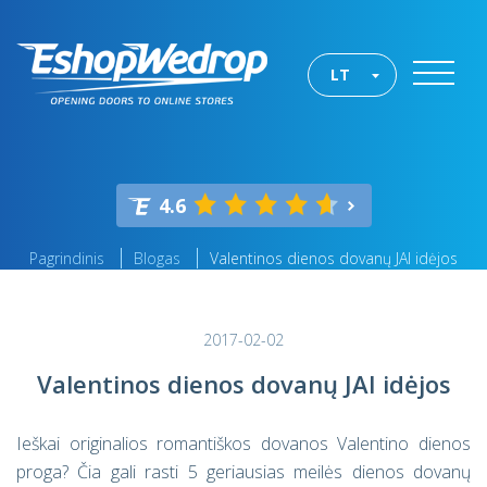
LT
4.6
Pagrindinis
Blogas
Valentinos dienos dovanų JAI idėjos
2017-02-02
Valentinos dienos dovanų JAI idėjos
Ieškai originalios romantiškos dovanos Valentino dienos
proga? Čia gali rasti 5 geriausias meilės dienos dovanų