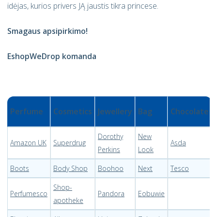
idėjas, kurios privers JĄ jaustis tikra princese.
Smagaus apsipirkimo!
EshopWeDrop komanda
Perfume
Cosmetics
Jewellery
Bag
Chocolate
Dorothy
New
Amazon UK
Superdrug
Asda
Perkins
Look
Boots
Body Shop
Boohoo
Next
Tesco
Shop-
Perfumesco
Pandora
Eobuwie
apotheke