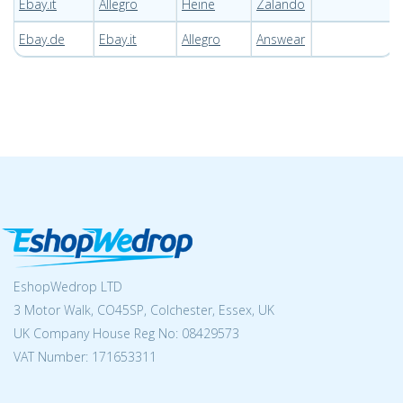
Ebay.it
Allegro
Heine
Zalando
Ebay.de
Ebay.it
Allegro
Answear
EshopWedrop LTD
3 Motor Walk, CO45SP, Colchester, Essex, UK
UK Company House Reg No:
08429573
VAT Number: 171653311