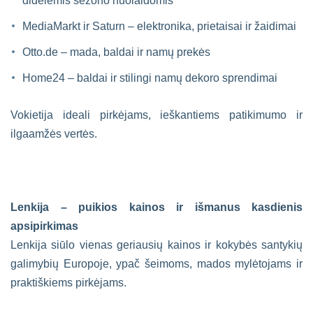
didelėmis sezono nuolaidomis
MediaMarkt ir Saturn – elektronika, prietaisai ir žaidimai
Otto.de – mada, baldai ir namų prekės
Home24 – baldai ir stilingi namų dekoro sprendimai
Vokietija ideali pirkėjams, ieškantiems patikimumo ir
ilgaamžės vertės.
Lenkija – puikios kainos ir išmanus kasdienis
apsipirkimas
Lenkija siūlo vienas geriausių kainos ir kokybės santykių
galimybių Europoje, ypač šeimoms, mados mylėtojams ir
praktiškiems pirkėjams.