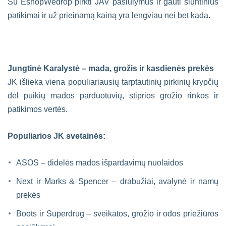
Su EshopWedrop pirkti JAV pasiūlymus ir gauti siuntinius
patikimai ir už prieinamą kainą yra lengviau nei bet kada.
Jungtinė Karalystė – mada, grožis ir kasdienės prekės
JK išlieka viena populiariausių tarptautinių pirkinių krypčių
dėl puikių mados parduotuvių, stiprios grožio rinkos ir
patikimos vertės.
Populiarios JK svetainės:
ASOS – didelės mados išpardavimų nuolaidos
Next ir Marks & Spencer – drabužiai, avalynė ir namų
prekės
Boots ir Superdrug – sveikatos, grožio ir odos priežiūros