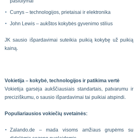
pasiūlymai
Currys – technologijos, prietaisai ir elektronika
John Lewis – aukštos kokybės gyvenimo stilius
JK sausio išpardavimai suteikia puikią kokybę už puikią
kainą.
Vokietija – kokybė, technologijos ir patikima vertė
Vokietija garsėja aukščiausiais standartais, patvarumu ir
preciziškumu, o sausio išpardavimai tai puikiai atspindi.
Populiariausios vokiečių svetainės:
Zalando.de – mada visoms amžiaus grupėms su