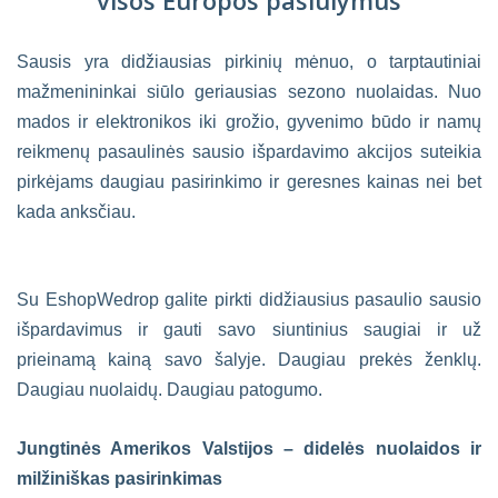
visos Europos pasiūlymus
Sausis yra didžiausias pirkinių mėnuo, o tarptautiniai
mažmenininkai siūlo geriausias sezono nuolaidas. Nuo
mados ir elektronikos iki grožio, gyvenimo būdo ir namų
reikmenų pasaulinės sausio išpardavimo akcijos suteikia
pirkėjams daugiau pasirinkimo ir geresnes kainas nei bet
kada anksčiau.
Su EshopWedrop galite pirkti didžiausius pasaulio sausio
išpardavimus ir gauti savo siuntinius saugiai ir už
prieinamą kainą savo šalyje. Daugiau prekės ženklų.
Daugiau nuolaidų. Daugiau patogumo.
Jungtinės Amerikos Valstijos – didelės nuolaidos ir
milžiniškas pasirinkimas