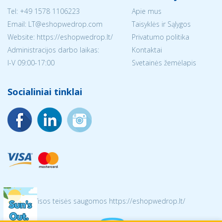
Tel:
+49 1578 1106223
Apie mus
Email:
LT@eshopwedrop.com
Taisyklės ir Sąlygos
Website: https://eshopwedrop.lt/
Privatumo politika
Administracijos darbo laikas:
Kontaktai
I-V 09:00-17:00
Svetainės žemėlapis
Socialiniai tinklai
© 2026 Visos teisės saugomos https://eshopwedrop.lt/