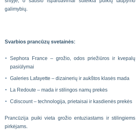
srityje, o sausio išpardavimai suteikia puikių taupymo
galimybių.
Svarbios prancūzų svetainės:
Sephora France – grožio, odos priežiūros ir kvepalų
pasiūlymai
Galeries Lafayette – dizainerių ir aukštos klasės mada
La Redoute – mada ir stilingos namų prekės
Cdiscount – technologija, prietaisai ir kasdienės prekės
Prancūzija puiki vieta grožio entuziastams ir stilingiems
pirkėjams.