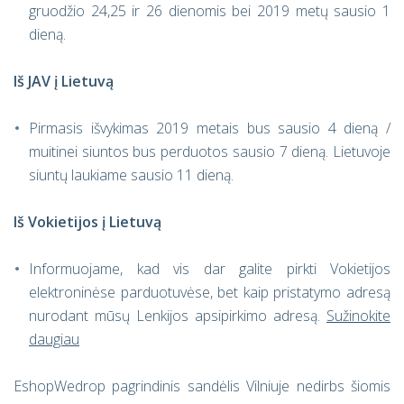
gruodžio 24,25 ir 26 dienomis bei 2019 metų sausio 1
dieną.
Iš JAV į Lietuvą
Pirmasis išvykimas 2019 metais bus sausio 4 dieną /
muitinei siuntos bus perduotos sausio 7 dieną. Lietuvoje
siuntų laukiame sausio 11 dieną.
Iš Vokietijos į Lietuvą
Informuojame, kad vis dar galite pirkti Vokietijos
elektroninėse parduotuvėse, bet kaip pristatymo adresą
nurodant mūsų Lenkijos apsipirkimo adresą.
Sužinokite
daugiau
EshopWedrop pagrindinis sandėlis Vilniuje nedirbs šiomis