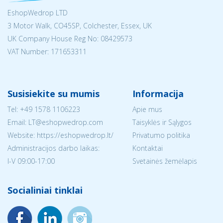
EshopWedrop LTD
3 Motor Walk, CO45SP, Colchester, Essex, UK
UK Company House Reg No:
08429573
VAT Number: 171653311
Susisiekite su mumis
Informacija
Tel:
+49 1578 1106223
Apie mus
Email:
LT@eshopwedrop.com
Taisyklės ir Sąlygos
Website: https://eshopwedrop.lt/
Privatumo politika
Administracijos darbo laikas:
Kontaktai
I-V 09:00-17:00
Svetainės žemėlapis
Socialiniai tinklai