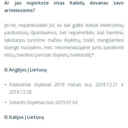
Ar jau nupirkote visas Kalėdų dovanas savo
artimiesiems?
Jei ne, nepanikuokite! Jūs vis dar galite stebėti elektroninių
parduotuvių išpardavimus, bet nepamirškite, kad šventiniu
laikotarpiu turėsime mažiau išvykimų, todėl, stengdamiesi
išvengti nusivylimo, mes rekomenduojame Jums pasitikrinti
mūsų šventinio periodo Išvykimų tvarkaraštį*:
Iš Anglijos į Lietuvą
Paskutiniai išvykimai 2018 metais bus 2018.12.21 ir
2018.12.28
Sekantis išvykimas bus 2019.01.04
Iš Italijos į Lietuvą