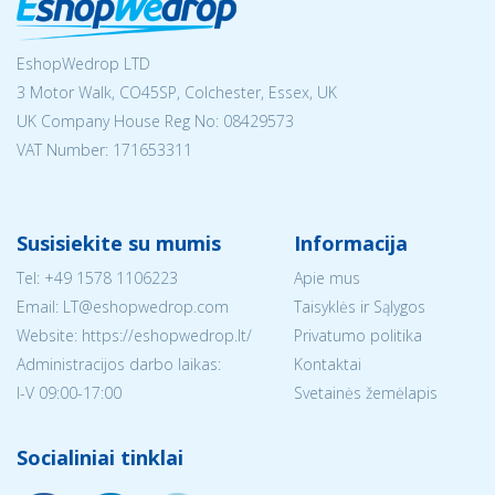
EshopWedrop LTD
3 Motor Walk, CO45SP, Colchester, Essex, UK
UK Company House Reg No:
08429573
VAT Number: 171653311
Susisiekite su mumis
Informacija
Tel:
+49 1578 1106223
Apie mus
Email:
LT@eshopwedrop.com
Taisyklės ir Sąlygos
Website: https://eshopwedrop.lt/
Privatumo politika
Administracijos darbo laikas:
Kontaktai
I-V 09:00-17:00
Svetainės žemėlapis
Socialiniai tinklai