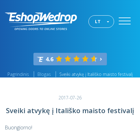
LT
4.6
Pagrindinis
Blogas
Sveiki atvykę į Itališko maisto festivalį
2017-07-26
Sveiki atvykę į Itališko maisto festivalį
Buongiorno!