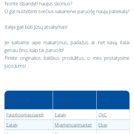
Norite išbandyti naujus skonius?
O gal nustebinti svečius vakarienei paruošę naują patiekalą?
Italija gali būti Jūsų atsakymas!
Jei kalbame apie makaronus, padažus ar net kavą, italai
geriau žino, kaip tai paruošti!
Pirkite originalius itališkus produktus, o mes pristatysime
juos Jums!
Makaronai
Padažai
Kava
Pastificiomasciarelli
Eataly
QVC
Eataly
Myamericanmarket
Ebay