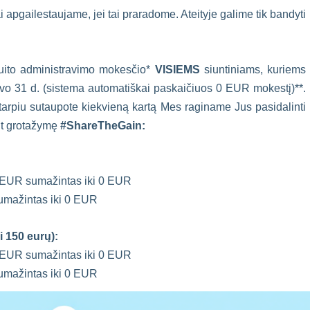
 apgailestaujame, jei tai praradome. Ateityje galime tik bandyti
muito administravimo mokesčio*
VISIEMS
siuntiniams, kuriems
vo 31 d. (sistema automatiškai paskaičiuos 0 EUR mokestį)**.
arpiu sutaupote kiekvieną kartą Mes raginame Jus pasidalinti
nt grotažymę
#ShareTheGain:
 EUR sumažintas iki 0 EUR
umažintas iki 0 EUR
i 150 eurų):
 EUR sumažintas iki 0 EUR
mažintas iki 0 EUR