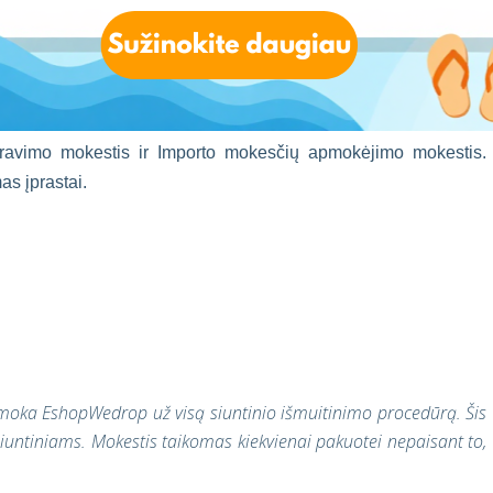
užsienio elektroninėse parduotuvėse – spausti
čia
.
aslaugų, prašome
pasidalinti
su mumis savo situacija ir kaip
taisyti!
stravimo mokestis ir Importo mokesčių apmokėjimo mokestis.
as įprastai.
umoka EshopWedrop už visą siuntinio išmuitinimo procedūrą. Šis
 siuntiniams. Mokestis taikomas kiekvienai pakuotei nepaisant to,