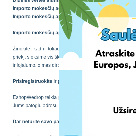
Didelės vertės siuntiniai (daikto vertė nuo 150 eurų):
Importo mokesčių administravimo mokestis nuo
9,99
Importo mokesčių apmokėjimo mokestis nuo
9,99% su
Importo mokesčių apmokėjimo mokestis nuo
9,99% (
Žinokite, kad ir toliau mokysimės iš savo klaidų ir pri
priekį, sieksime visiško skaidrumo su savo klientais ir 
ir lojalumo, o mes dirbsime sunkiai kol mūsų standartai pak
Prisiregistruokite ir gaukite asmeninius EshopWedr
EshopWedrop teikia pirkinių pristatymo iš Anglijos, JAV 
Jums patogiu adresu visoje Lietuvoje už nedidelę transp
Dar neturite savo paskyros EshopWedrop sistemoje?