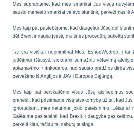
Mes suprantame, kad mes smarkiai Jus visus nuvylėme 
sausio mėnesio smarkiai vėlavo siuntinių pervežimas iš An
Mes taip pat pastebėjome, kad daugeliui Jūsų dėl siuntini
dėl Brexit ir naujai įvestų muitinės procedūrų sukeltų su
Tai yra visiškai nepriimtina! Mes, EshopWedrop, į tai
judėjimui ištaisyti, siekdami sumažinti vėlavimą ateity
aptarnavimo ir rinkodaros, nuo sausio pradžios dirba vis
pervežimo iš Anglijos ir JAV į Europos Sąjungą.
Mes taip pat perskaitėme visus Jūsų atsiliepimus socia
pranešti, kad prisiimame visą atsakomybę už tai, kad Jus n
ignoruojami, mes neturime jokio pateisinimo. Lėtas ar n
Galėtume pasiteisinti, kad Brexit ir daugybė pasikeitimų
perkelti kitur, tačiau tai nebūtų teisinga.