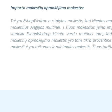
Importo mokesčių apmokėjimo mokestis:
Tai yra EshopWedrop nustatytas mokestis, kurį klientas m
mokesčius Anglijos muitinei. Į šiuos mokesčius įeina im
sumoka EshopWedrop kliento vardu muitinei tam, kad
mokesčių apmokėjimo mokestis yra tam tikra procentinė 
mokesčiui yra taikomas ir minimalus mokestis. Šiuos tarif