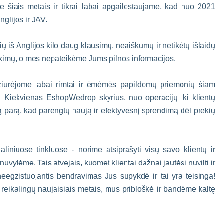
šiais metais ir tikrai labai apgailestaujame, kad nuo 2021
glijos ir JAV.
ų iš Anglijos kilo daug klausimų, neaiškumų ir netikėtų išlaidų
trikimų, o mes nepateikėme Jums pilnos informacijos.
 žiūrėjome labai rimtai ir ėmėmės papildomų priemonių šiam
je. Kiekvienas EshopWedrop skyrius, nuo operacijų iki klientų
ą parą, kad parengtų naują ir efektyvesnį sprendimą dėl prekių
liniuose tinkluose - norime atsiprašyti visų savo klientų ir
uvylėme. Tais atvejais, kuomet klientai dažnai jautėsi nuvilti ir
eegzistuojantis bendravimas Jus supykdė ir tai yra teisinga!
, reikalingų naujaisiais metais, mus pribloškė ir bandėme kaltę