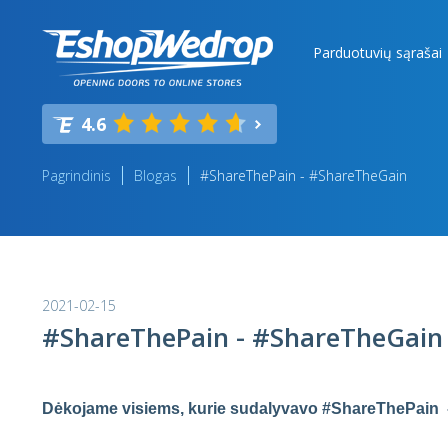
Parduotuvių sąrašai
4.6
Pagrindinis
Blogas
#ShareThePain - #ShareTheGain
2021-02-15
#ShareThePain - #ShareTheGain
Dėkojame visiems, kurie sudalyvavo #ShareThePain