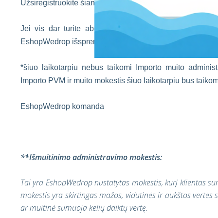
Užsiregistruokite šiandien ir nepraleiskite progos pirkti 
Jei vis dar turite abejonių ar problemų dėl mūsų p
EshopWedrop išsprendė Jūsų problemą? Mes norime pasi
*šiuo laikotarpiu nebus taikomi Importo muito admini
Importo PVM ir muito mokestis šiuo laikotarpiu bus taikom
EshopWedrop komanda
**Išmuitinimo administravimo mokestis:
Tai yra EshopWedrop nustatytas mokestis, kurį klientas s
mokestis yra skirtingas mažos, vidutinės ir aukštos vertės
ar muitinė sumuoja kelių daiktų vertę.