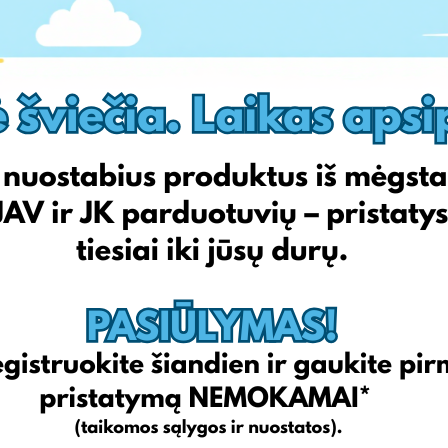
 EUR sumažintas iki 0 EUR
mažintas iki 0 EUR
min 0,99 EUR)
siimsime pilną atsakomybę, kai viskas bus blogai. Žengdami į
spręsime visas iškilusias problemas! Mes prašome jūsų kantrybės
ils į tokį lygį, kokio Jūs nusipelnėte.
op apsipirkimo adresus NEMOKAMAI jau šiandien
!
ir Europos elektroninių parduotuvių. Visus pirkinius pristatome
ortavimo paslaugos kainą!