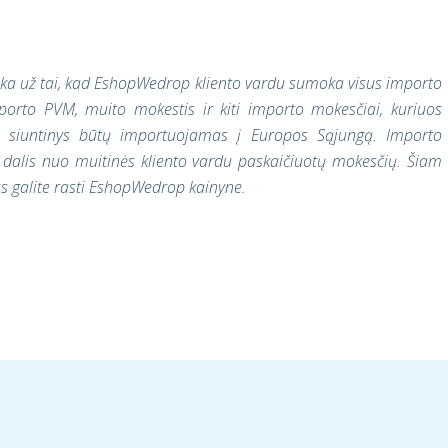
oka už tai, kad EshopWedrop kliento vardu sumoka visus importo
porto PVM, muito mokestis ir kiti importo mokesčiai, kuriuos
 siuntinys būtų importuojamas į Europos Sąjungą. Importo
dalis nuo muitinės kliento vardu paskaičiuotų mokesčių. Šiam
us galite rasti EshopWedrop kainyne.