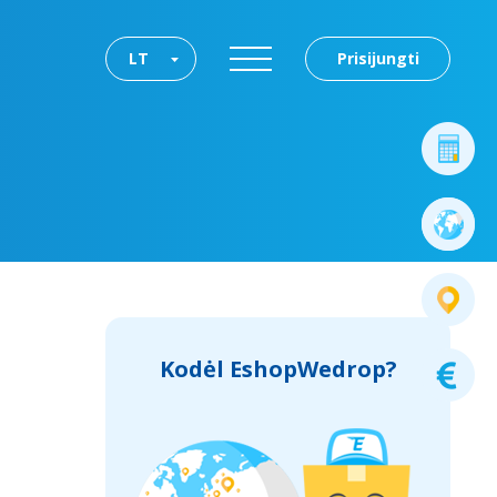
LT
Prisijungti
Kodėl EshopWedrop?