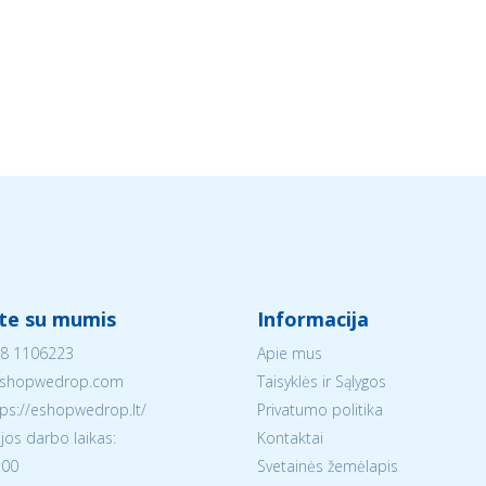
ite su mumis
Informacija
8 1106223
Apie mus
shopwedrop.com
Taisyklės ir Sąlygos
tps://eshopwedrop.lt/
Privatumo politika
jos darbo laikas:
Kontaktai
:00
Svetainės žemėlapis