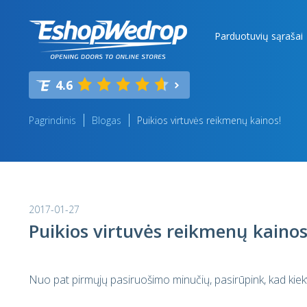
Parduotuvių sąrašai
4.6
Pagrindinis
Blogas
Puikios virtuvės reikmenų kainos!
2017-01-27
Puikios virtuvės reikmenų kainos
Nuo pat pirmųjų pasiruošimo minučių, pasirūpink, kad kiek