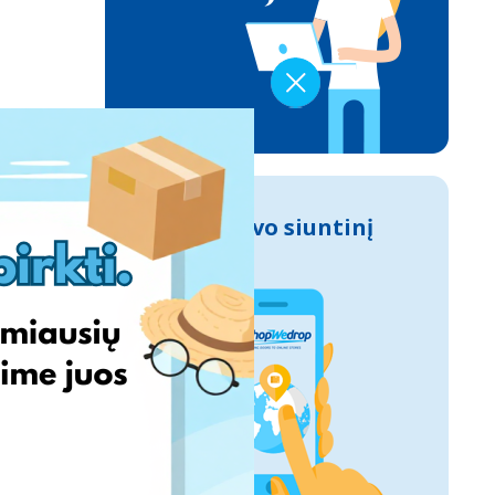
Sek savo siuntinį