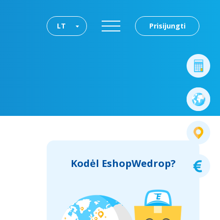
LT
Prisijungti
Kodėl EshopWedrop?