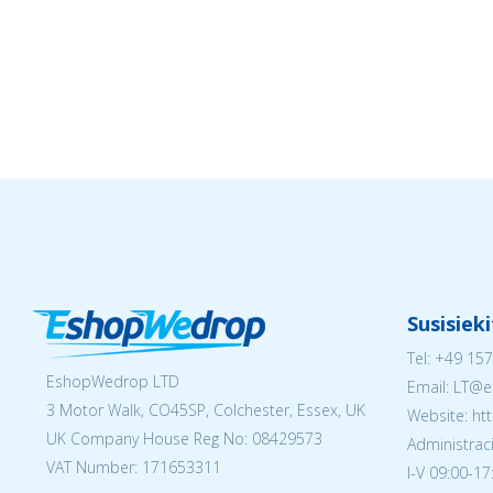
Susisiek
Tel:
+49 157
EshopWedrop LTD
Email:
LT@e
3 Motor Walk, CO45SP, Colchester, Essex, UK
Website: ht
UK Company House Reg No:
08429573
Administraci
VAT Number: 171653311
I-V 09:00-17