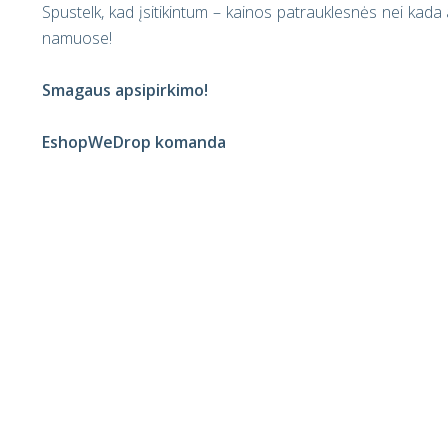
Spustelk, kad įsitikintum – kainos patrauklesnės nei kad
namuose!
Smagaus apsipirkimo
!
EshopWeDrop komanda