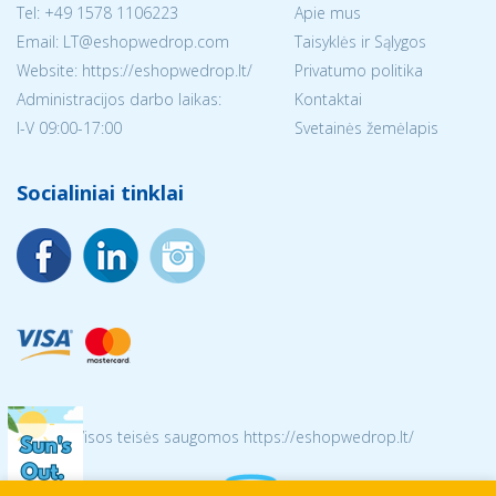
Tel:
+49 1578 1106223
Apie mus
Email:
LT@eshopwedrop.com
Taisyklės ir Sąlygos
Website: https://eshopwedrop.lt/
Privatumo politika
Administracijos darbo laikas:
Kontaktai
I-V 09:00-17:00
Svetainės žemėlapis
Socialiniai tinklai
© 2026 Visos teisės saugomos https://eshopwedrop.lt/