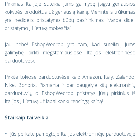
Pirkimas Italijoje suteikia Jums galimybę įsigyti geriausios
kokybės produktus už geriausią kainą. Vienintelis trūkumas
yra nedidelis pristatymo būdų pasirinkimas ir/arba dideli
pristatymo į Lietuvą mokesčiai..
Jau nebe! EshopWedrop yra tam, kad suteiktų Jums
galimybę pirkti mėgstamiausiose Italijos elektroninėse
parduotuvėse!
Pirkite tokiose parduotuvėse kaip Amazon, Italy, Zalando,
Nike, Bonprix, Pixmania ir dar daugelyje kitų elektroninių
parduotuvių, o EshopWedrop pristatys Jūsų pirkinius iš
Italijos į Lietuvą už labai konkurencingą kainą!
Štai kaip tai veikia:
Jūs perkate pamėgtoje Italijos elektroninėje parduotuvėje