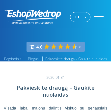
LT
4.6
Pagrindinis
Blogas
Pakvieskite draugą – Gaukite nuolaidas
2020-01-31
Pakvieskite draugą – Gaukite
nuolaidas
Visada labai malonu dalintis viskuo su geriausiais