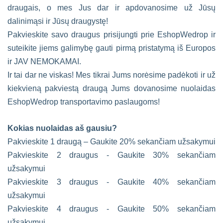
draugais, o mes Jus dar ir apdovanosime už Jūsų
dalinimąsi ir Jūsų draugystę!
Pakvieskite savo draugus prisijungti prie EshopWedrop ir
suteikite jiems galimybę gauti pirmą pristatymą iš Europos
ir JAV NEMOKAMAI.
Ir tai dar ne viskas! Mes tikrai Jums norėsime padėkoti ir už
kiekvieną pakviestą draugą Jums dovanosime nuolaidas
EshopWedrop transportavimo paslaugoms!
Kokias nuolaidas aš gausiu?
Pakvieskite 1 draugą – Gaukite 20% sekančiam užsakymui
Pakvieskite 2 draugus - Gaukite 30% sekančiam
užsakymui
Pakvieskite 3 draugus - Gaukite 40% sekančiam
užsakymui
Pakvieskite 4 draugus - Gaukite 50% sekančiam
užsakymui