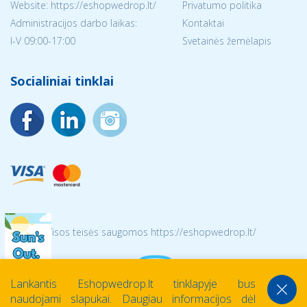
Website: https://eshopwedrop.lt/
Privatumo politika
Administracijos darbo laikas:
Kontaktai
I-V 09:00-17:00
Svetainės žemėlapis
Socialiniai tinklai
© 2026 Visos teisės saugomos https://eshopwedrop.lt/
Lankantis Eshopwedrop.lt tinklapyje bus
naudojami slapukai. Daugiau informacijos dėl