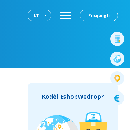
LT
Prisijungti
Kodėl EshopWedrop?