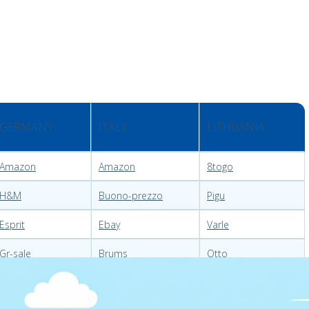
GERMANY
ITALY
LITHUANIA
Amazon
Amazon
8togo
H&M
Buono-prezzo
Pigu
Esprit
Ebay
Varle
Gr-sale
Brums
Otto
Kinder mode
Okaidi
Drabuziaiman