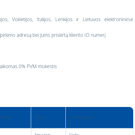
kijos, Vokietijos, Italijos, Lenkijos ir Lietuvos elektroninėse
rkimo adresą bei Jums priskirtą kliento ID numerį.
e taikomas 0% PVM mokestis
MANY
ITALY
LITHUANIA
Amazon
Varle