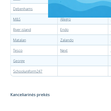
Debenhams
Smyk
M&S
Allegro
River island
Endo
Matalan
Zalando
Tesco
Next
George
Schooluniform247
Kanceliarinės prekės