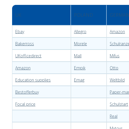
UK
POLAND
GERMAN
Ebay
Allegro
Amazon
Bakerross
Morele
Schulranz
UKofficedirect
Mall
Mifus
Amazon
Empik
Otto
Education supplies
Emag
Weltbild
Bestofferbuy
Paper-mar
Focal price
Schulstart
Real
Mytoys