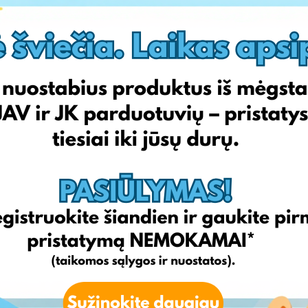
Zalando
Cisalfasport
Modidu
Bonprix
Vela
GERMANY
ITALY
LITHUANIA
Bonprix
Cisalfasport
Vela
Zalando
Okaidi
Modidu