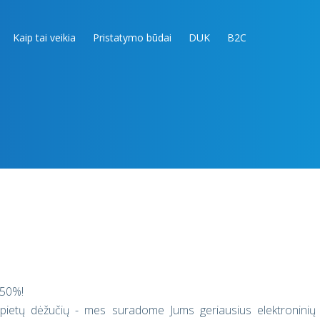
Kaip tai veikia
Pristatymo būdai
DUK
B2C
 50%!
ki pietų dėžučių - mes suradome Jums geriausius elektroninių