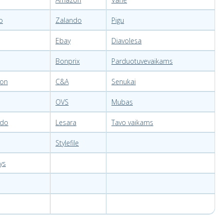
o
Zalando
Pigu
Ebay
Diavolesa
Bonprix
Parduotuvevaikams
on
C&A
Senukai
OVS
Mubas
ndo
Lesara
Tavo vaikams
Stylefile
ys