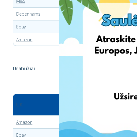
M&S
Decathlon
Debenhams
Hurtowniasportowa
Ebay
Amazon
Drabužiai
UK
POLAND
Amazon
Hurtowniasportowa
Ebay
Decathlon