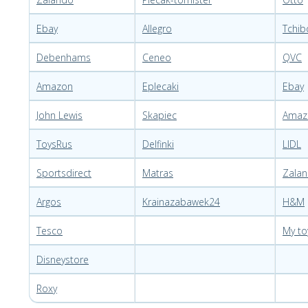
Ebay
Allegro
Tchib
Debenhams
Ceneo
QVC
Amazon
Eplecaki
Ebay
John Lewis
Skapiec
Amaz
ToysRus
Delfinki
LIDL
Sportsdirect
Matras
Zala
Argos
Krainazabawek24
H&M
Tesco
My to
Disneystore
Roxy