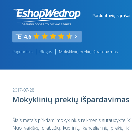
Parduotuvių sąrašai
4.6
Pagrindinis
Blogas
Mokyklinių prekių išpardavimas
2017-07-28
Mokyklinių prekių išpardavimas
Šiais metais pirkdami mokyklinius reikmenis sutaupykite iki
Nuo vaikiškų drabužių, kuprinių, kanceliarinių prekių i