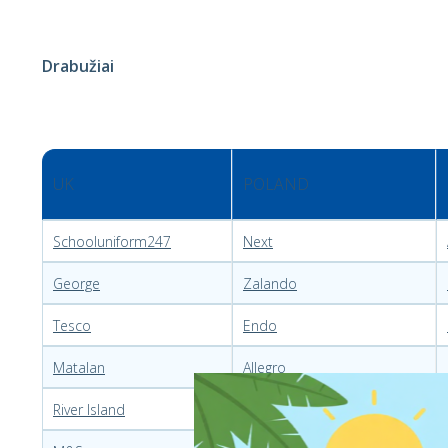
Drabužiai
UK
POLAND
Schooluniform247
Next
George
Zalando
Tesco
Endo
Matalan
Allegro
River Island
Smyk