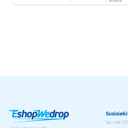
Susisiek
Tel:
+49 157