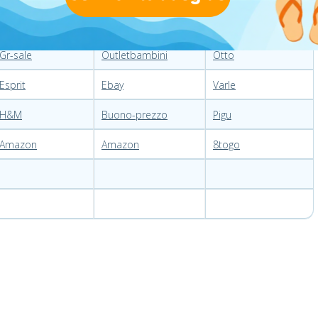
Kinder mode
Brums
Drabuziaiman
Gr-sale
Outletbambini
Otto
Esprit
Ebay
Varle
H&M
Buono-prezzo
Pigu
Amazon
Amazon
8togo