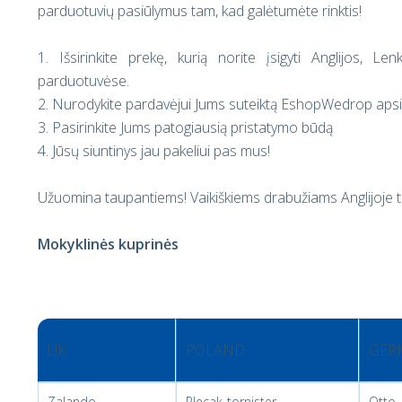
parduotuvių pasiūlymus tam, kad galėtumėte rinktis!
1. Išsirinkite prekę, kurią norite įsigyti Anglijos, Len
parduotuvėse.
2. Nurodykite pardavėjui Jums suteiktą EshopWedrop apsipi
3. Pasirinkite Jums patogiausią pristatymo būdą
4. Jūsų siuntinys jau pakeliui pas mus!
Užuomina taupantiems! Vaikiškiems drabužiams Anglijoj
Mokyklinės kuprinės
UK
POLAND
GER
Zalando
Plecak-tornister
Otto