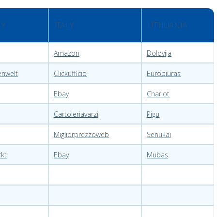
Y
ITALY
LITHUANIA
Amazon
Dolovija
enwelt
Clickufficio
Eurobiuras
Ebay
Charlot
Cartoleriavarzi
Pigu
Migliorprezzoweb
Senukai
kt
Ebay
Mubas