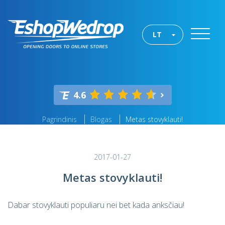
LT
4.6
Pagrindinis
Blogas
Metas stovyklauti!
2017-01-27
Metas stovyklauti!
Dabar stovyklauti populiaru nei bet kada anksčiau!