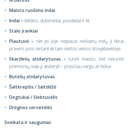
Arbatinis
Maisto ruošimo indai
Indai –
lėkštės, dubenėliai, puodeliai ir kt.
Stalo įrankiai
Plautuvė –
net jei joje neplausi nešvarių indų, ji tikrai
pravers juos nešant iki tam skirtos vietos stovyklavietėje.
Skardinių atidarytuvas –
turėti maisto, bet neturėti
priemonių, kaip jį atidaryti – prasčiau vargu ar būna.
Butelių atidarytuvas
Šaltkrepšis / šaltdėžė
Degtukai / žiebtuvėlis
Drėgnos servetėlės
Sveikata ir saugumas