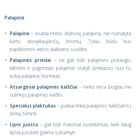
Palapinė
Palapinė
– visada rinktis didesnę palapinę, nei numatyta
kartu stovyklaujančių žmonių. Tokiu būdu bus
papildomos vietos daiktams susidėti.
Palapinės priedai
– tai gali būti palapinės prieangis,
kilimėlis ir pagrindas palapinei statyti (priklauso nuo to,
kokią palapinę išsirinkai).
Atsarginiai palapinės kaiščiai
– nieko nėra blogiau nei
sulinkęs palapinęs kaištis.
Specialus plaktukas
– puikiai tinka palapinės kaiščiams į
žemę tvirtinti.
Lipni juosta
– gali būti maloniai nustebintas, kiek daug
lipnia juostele galima sutvarkyti.