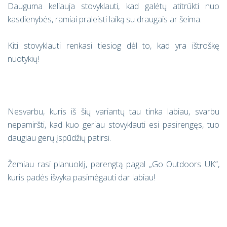
Dauguma keliauja stovyklauti, kad galėtų atitrūkti nuo
kasdienybės, ramiai praleisti laiką su draugais ar šeima.
Kiti stovyklauti renkasi tiesiog dėl to, kad yra ištroškę
nuotykių!
Nesvarbu, kuris iš šių variantų tau tinka labiau, svarbu
nepamiršti, kad kuo geriau stovyklauti esi pasirengęs, tuo
daugiau gerų įspūdžių patirsi.
Žemiau rasi planuoklį, parengtą pagal „Go Outdoors UK“,
kuris padės išvyka pasimėgauti dar labiau!