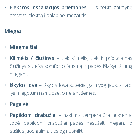
Elektros instaliacijos priemonės
– suteikia galimybę
atsivesti elektrą į palapinę, mėgautis
Miegas
Miegmaišiai
Kilimėlis / čiužinys
– tiek kilimėlis, tiek ir pripučiamas
čiužinys suteiks komforto jausmą ir padės išlaikyti šilumą
miegant.
Iškylos lova
– iškylos lova suteikia galimybę jaustis taip,
lyg miegotum namuose, o ne ant žemės.
Pagalvė
Papildomi drabužiai
– naktimis temperatūra nukrenta,
todėl papildomi drabužiai padės nesušalti miegant, o
sušilus juos galima tiesiog nusivilkti.