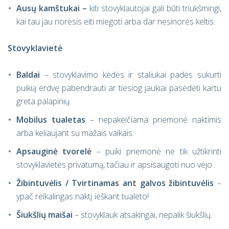
Ausų kamštukai –
kiti stovyklautojai gali būti triukšmingi,
kai tau jau norėsis eiti miegoti arba dar nesinorės keltis.
Stovyklavietė
Baldai
– stovyklavimo kėdės ir staliukai padės sukurti
puikią erdvę pabendrauti ar tiesiog jaukiai pasėdėti kartu
greta palapinių.
Mobilus tualetas
– nepakeičiama priemonė naktimis
arba keliaujant su mažais vaikais.
Apsauginė tvorelė
– puiki priemonė ne tik užtikrinti
stovyklavietės privatumą, tačiau ir apsisaugoti nuo vėjo.
Žibintuvėlis / Tvirtinamas ant galvos žibintuvėlis
–
ypač reikalingas naktį ieškant tualeto!
Šiukšlių maišai
– stovyklauk atsakingai, nepalik šiukšlių.