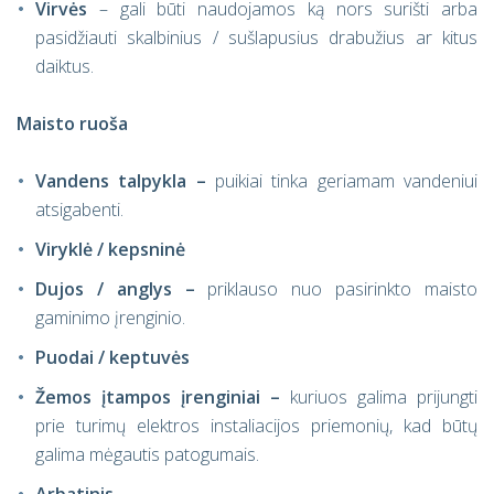
Virvės
– gali būti naudojamos ką nors surišti arba
pasidžiauti skalbinius / sušlapusius drabužius ar kitus
daiktus.
Maisto ruoša
Vandens talpykla –
puikiai tinka geriamam vandeniui
atsigabenti.
Viryklė / kepsninė
Dujos / anglys –
priklauso nuo pasirinkto maisto
gaminimo įrenginio.
Puodai / keptuvės
Žemos įtampos įrenginiai –
kuriuos galima prijungti
prie turimų elektros instaliacijos priemonių, kad būtų
galima mėgautis patogumais.