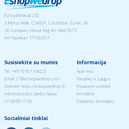
EshopWedrop LTD
3 Motor Walk, CO45SP, Colchester, Essex, UK
UK Company House Reg No:
08429573
VAT Number: 171653311
Susisiekite su mumis
Informacija
Tel:
+49 1578 1106223
Apie mus
Email:
LT@eshopwedrop.com
Taisyklės ir Sąlygos
Website: https://eshopwedrop.lt/
Privatumo politika
Administracijos darbo laikas:
Kontaktai
I-V 09:00-17:00
Svetainės žemėlapis
Socialiniai tinklai