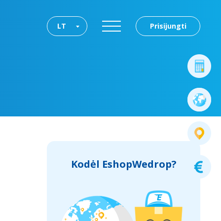
LT
Prisijungti
Kodėl EshopWedrop?