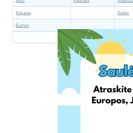
M&S
Kappahl
Walbus
Matalan
Bader
Burton