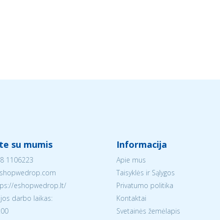
ite su mumis
Informacija
8 1106223
Apie mus
shopwedrop.com
Taisyklės ir Sąlygos
tps://eshopwedrop.lt/
Privatumo politika
jos darbo laikas:
Kontaktai
:00
Svetainės žemėlapis