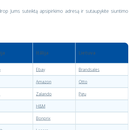
p Jums suteiktą apsipirkimo adresą ir sutaupykite siuntimo
ija
Itālija
Lietuva
o
Ebay
Brandsales
Amazon
Otto
n
Zalando
Pigu
H&M
Bonprix