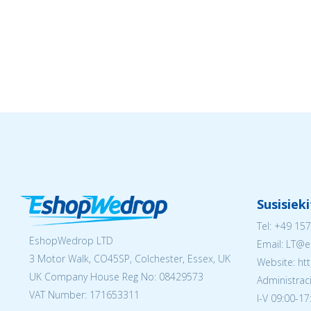
Susisiek
Tel:
+49 157
EshopWedrop LTD
Email:
LT@e
3 Motor Walk, CO45SP, Colchester, Essex, UK
Website: ht
UK Company House Reg No:
08429573
Administraci
VAT Number: 171653311
I-V 09:00-17