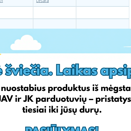
ch
Lesara