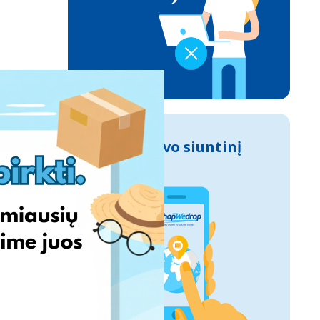
Sek savo siuntinį