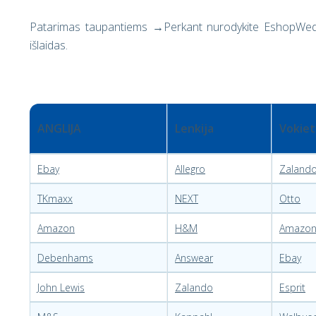
Patarimas taupantiems →Perkant nurodykite EshopWedro
išlaidas.
ANGLIJA
Lenkija
Vokiet
Ebay
Allegro
Zaland
TKmaxx
NEXT
Otto
Amazon
H&M
Amazo
Debenhams
Answear
Ebay
John Lewis
Zalando
Esprit