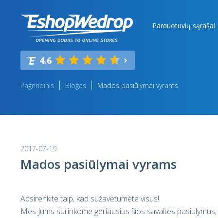
Parduotuvių sąrašai
4.6
Pagrindinis
Blogas
Mados pasiūlymai vyrams
2017-07-19
Mados pasiūlymai vyrams
Apsirenkite taip, kad sužavėtumėte visus!
Mes Jums surinkome geriausius šios savaitės pasiūlymus, ku