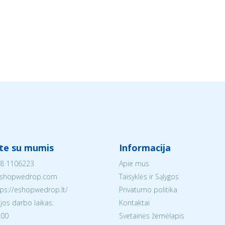
ite su mumis
Informacija
8 1106223
Apie mus
shopwedrop.com
Taisyklės ir Sąlygos
tps://eshopwedrop.lt/
Privatumo politika
jos darbo laikas:
Kontaktai
:00
Svetainės žemėlapis