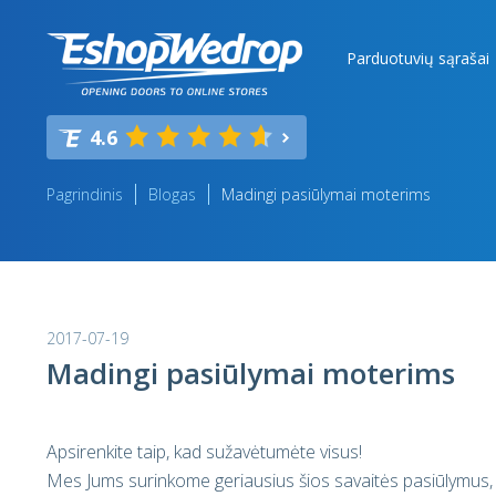
Parduotuvių sąrašai
4.6
Pagrindinis
Blogas
Madingi pasiūlymai moterims
2017-07-19
Madingi pasiūlymai moterims
Apsirenkite taip, kad sužavėtumėte visus!
Mes Jums surinkome geriausius šios savaitės pasiūlymus, ku