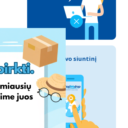
Sek savo siuntinį