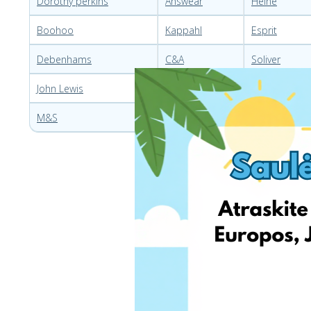
Dorothy perkins
Answear
Heine
Boohoo
Kappahl
Esprit
Debenhams
C&A
Soliver
John Lewis
Walbusch
M&S
Zalando-lou