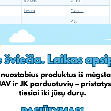
Bonprix
Simka
Lesara
E-darna
Pigu
nge