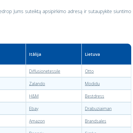
op Jums suteiktą apsipirkimo adresą ir sutaupykite siuntimo
Itālija
Lietuva
Diffusionetessile
Otto
Zalando
Modidu
H&M
Bestdress
Ebay
Drabuziaiman
Amazon
Brandsales