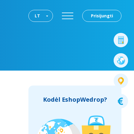
LT
Prisijungti
Kodėl EshopWedrop?