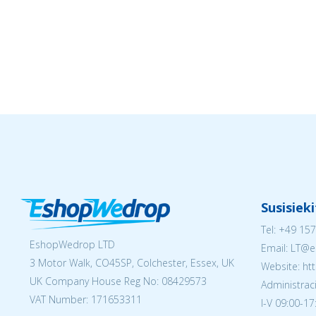
Susisiek
Tel:
+49 157
EshopWedrop LTD
Email:
LT@e
3 Motor Walk, CO45SP, Colchester, Essex, UK
Website: ht
UK Company House Reg No:
08429573
Administraci
VAT Number: 171653311
I-V 09:00-17