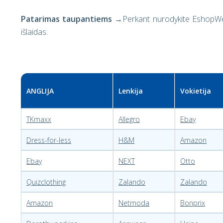
Patarimas taupantiems
→Perkant nurodykite EshopWedr
išlaidas.
ANGLIJA
Lenkija
Vokietija
TKmaxx
Allegro
Ebay
Dress-for-less
H&M
Amazon
Ebay
NEXT
Otto
Quizclothing
Zalando
Zalando
Amazon
Netmoda
Bonprix