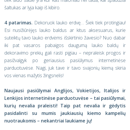
tiek šildo saulė yra kur kas maloniau nei tada, kai spaudžia
šaltukas ar lyja kaip iš kibiro.
4 patarimas.
Dekoruok lauko erdvę… Šiek tiek protingiau!
Esi nusižiūrėjęs lauko baldus ar kitus aksesuarus, kurie
suteiktų tavo lauko erdvėms išskirtinio žavesio? Nuo dabar
iki pat vasaros pabaigos daugumą lauko baldų ir
dekoravimo prekių gali rasti pigiau – nepraleisk progos ir
pasižvalgyk po geriausius pasiūlymus internetinėse
parduotuvėse. Nagi, juk tave ir tavo svajonių kiemą skiria
vos vienas mažytis žingsnelis!
Naujausi pasiūlymai Anglijos, Vokietijos, Italijos ir
Lenkijos internetinėse parduotuvėse – tai pasiūlymai,
kurių nevalia praleisti! Taip pat nevalia ir gėdytis
pasidalinti su mumis jaukiausių kiemo kampelių
nuotraukomis – nekantriai laukiame jų!