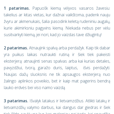
1 patarimas.
Papuošk kiemą vėlyvos vasaros žavesiu:
takelius ar kitas vietas, kur dažnai vaikštoma, padenk nauju
žvyru ar akmenukais, šalia pasodink keletą rudeniniu augalų,
kurie akimirksniu pagyvins kiemą. Niekada nebus per vėlu
susitvarkyti kiemą, jei nori, kad jo vaizdas tave džiugintų!
2 patarimas.
Atnaujink spalvą arba perdažyk. Kaip tik dabar
yra puikus laikas nutraukti rutiną ir šiek tiek pakeisti
eksterjerą: atnaujinti senas spalvas arba kai kurias detales,
pavyzdžiui, tvorą, garažo duris, laiptus, išvis perdažyti.
Naujas dažų sluoksnis ne tik apsaugos eksterjerą nuo
žalingo aplinkos poveikio, bet ir kaip mat pagerins bendrą
lauko erdvės bei viso namo vaizdą.
3 patarimas.
Išvalyk latakus ir lietvamzdžius. Atlikti latakų ir
lietvamzdžių valymo darbus, kai dangus dar giedras ir šiek