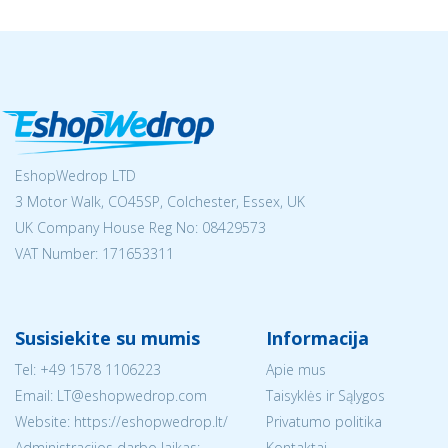
EshopWedrop LTD
3 Motor Walk, CO45SP, Colchester, Essex, UK
UK Company House Reg No:
08429573
VAT Number: 171653311
Susisiekite su mumis
Informacija
Tel:
+49 1578 1106223
Apie mus
Email:
LT@eshopwedrop.com
Taisyklės ir Sąlygos
Website: https://eshopwedrop.lt/
Privatumo politika
Administracijos darbo laikas:
Kontaktai