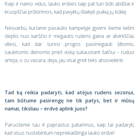
Kaip ir namo vidus, lauko erdvės taip pat turi būti atidžiai ir
kruopščiai prižiūrimos, kad pavyktų išlaikyti puikią jų būklę.
Nesvarbu, kuriame pasaulio kampelyje gyveni: kieme ketini
slėptis nuo karščio ir mėgautis rudens gaiva ar atvirkščiai,
viliesi, kad dar turėsi progos pasimėgauti šiltomis,
saulėtomis dienomis prieš viską sukaustant šalčiui – ruduo
artėja, o su vasara, deja, jau visai greit teks atsisveikinti.
Tad ką reikia padaryti, kad atėjus rudens sezonui,
tam būtume pasirengę ne tik patys, bet ir mūsų
namai, tiksliau – erdvė aplink juos?
Paruošėme tau 4 paprastus patarimus, kaip tai padaryti,
kad visus nustebintum nepriekaištinga lauko erdve!