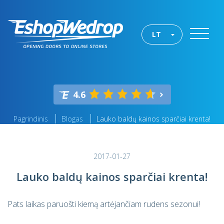
LT
4.6
Pagrindinis
Blogas
Lauko baldų kainos sparčiai krenta!
2017-01-27
Lauko baldų kainos sparčiai krenta!
Pats laikas paruošti kiemą artėjančiam rudens sezonui!