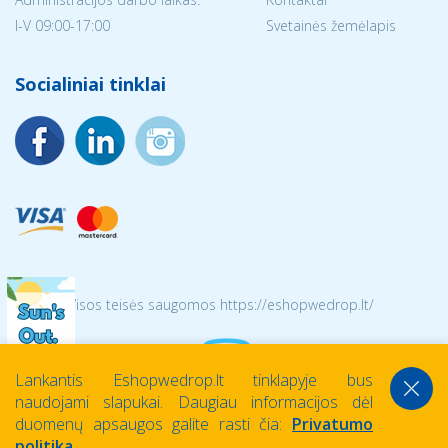
I-V 09:00-17:00
Svetainės žemėlapis
Socialiniai tinklai
© 2026 Visos teisės saugomos https://eshopwedrop.lt/
Lankantis Eshopwedrop.lt tinklapyje bus
naudojami slapukai. Daugiau informacijos dėl
duomenų apsaugos galite rasti čia:
Privatumo
politika