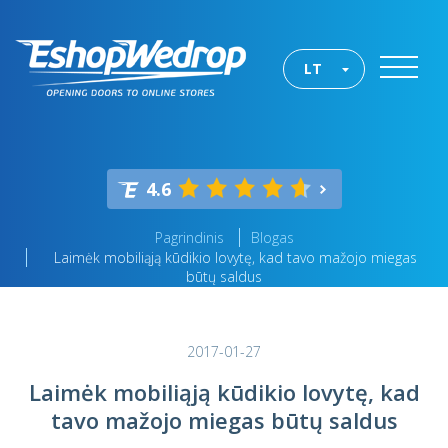
LT
4.6
Pagrindinis
Blogas
Laimėk mobiliąją kūdikio lovytę, kad tavo mažojo miegas
būtų saldus
2017-01-27
Laimėk mobiliąją kūdikio lovytę, kad
tavo mažojo miegas būtų saldus