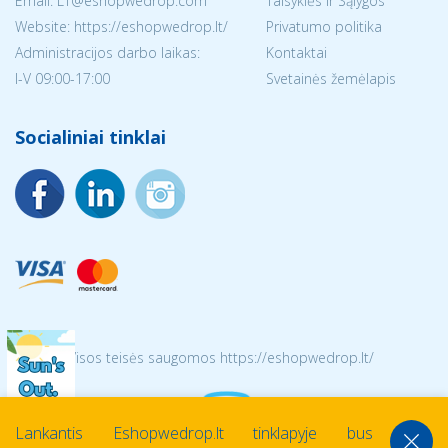
Email:
LT@eshopwedrop.com
Taisyklės ir Sąlygos
Website: https://eshopwedrop.lt/
Privatumo politika
Administracijos darbo laikas:
Kontaktai
I-V 09:00-17:00
Svetainės žemėlapis
Socialiniai tinklai
© 2026 Visos teisės saugomos https://eshopwedrop.lt/
Lankantis Eshopwedrop.lt tinklapyje bus