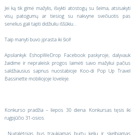
Jei ką tik gimė mažylis, išvykti atostogų su šeima, atsisakyti
visų patogumų ar tiesiog su nakvyne svečiuotis pas
senelius gali tapti didžiuliu iššūkiu…
Taip manyti buvo įprasta iki šiol!
Apsilankyk EshopWeDrop Facebook paskyroje, dalyvauk
žaidime ir nepraleisk progos laimėti savo mažyliui pačius
saldžiausius sapnus nuostabioje Koo-di Pop Up Travel
Bassinette mobiliojoje lovelėje.
Konkurso pradžia – liepos 30 diena. Konkursas tęsis iki
rugpjūčio 31-osios.
Nugalėtojas bus traukiamas burtų keliu ir skelbiamas