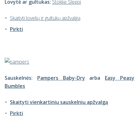
Lovytė ar gultukas:
Stokke Sleepi
Skaityti lovelių ir gultukų apžvalgą
Pirkti
Sauskelnės:
Pampers Baby-Dry
arba
Easy Peasy
Bumbles
Skaityti vienkartinių sauskelnių apžvalgą
Pirkti