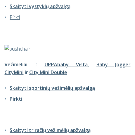
Skaityti vystyklų apžvalgą
Pirkti
Vežimėliai: :
UPPAbaby Vista
,
Baby Jogger
City
Mini
ir
City Mini Double
Skaityti sportinių vežimėlių apžvalgą
Pirkti
Skaityti triračių vežimėlių apžvalgą