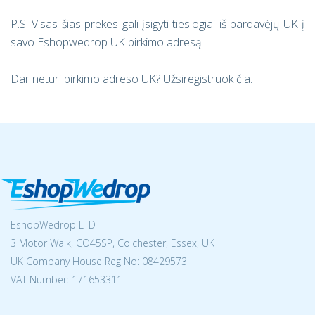
P.S. Visas šias prekes gali įsigyti tiesiogiai iš pardavėjų UK į
savo Eshopwedrop UK pirkimo adresą.
Dar neturi pirkimo adreso UK?
Užsiregistruok čia.
EshopWedrop LTD
3 Motor Walk, CO45SP, Colchester, Essex, UK
UK Company House Reg No:
08429573
VAT Number: 171653311