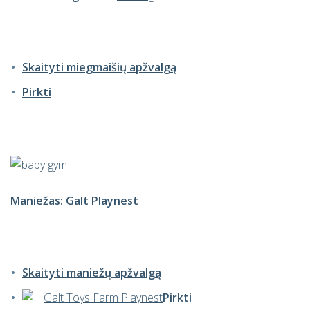
Skaityti miegmaišių apžvalgą
Pirkti
Maniežas:
Galt Playnest
Skaityti maniežų apžvalgą
Galt Toys Farm Playnest
Pirkti