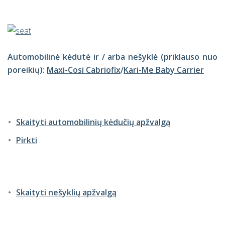
Automobilinė kėdutė ir / arba nešyklė (priklauso nuo
poreikių):
Maxi-Cosi Cabriofix
/
Kari-Me Baby Carrier
Skaityti automobilinių kėdučių apžvalgą
Pirkti
Skaityti nešyklių apžvalgą