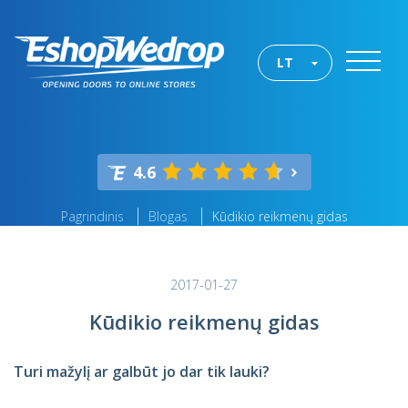
LT
4.6
Pagrindinis
Blogas
Kūdikio reikmenų gidas
2017-01-27
Kūdikio reikmenų gidas
Turi mažylį ar galbūt jo dar tik lauki?