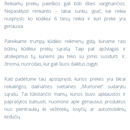
Reikiamų prekių paieškos gali būti išties varginančios.
Nepasiklysti renkantis – labai sunku, ypač, kai reikia
nuspręsti, ko kūdikiui iš tiesų reikia ir kuri prekė yra
geriausia.
Pateikiame trumpą kūdikio reikmenų gidą, kuriame rasi
būtinų kūdikiui prekių sąrašą. Taip pat apžvlagas ir
atsiliepimus tų, kuriems jau teko su jomis susidurti. Ir,
žinoma, nuorodas, kur gali šiuos daiktus įsigyti.
Kad padėtume tau apsispręsti, kurios prekės yra tikrai
reikalingos, dalinamės svetainės „Mumsnet” sudarytu
sąrašu. Tai tūkstančio mamų, kurios buvo apklaustos ir
paprašytos balsuoti, nuomonė apie geriausius produktus
nuo pientraukių iki vežimėlių, lovyčių ar automobilinių
kėdučių.