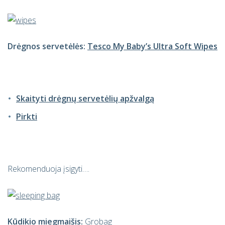
Drėgnos servetėlės:
Tesco My Baby’s Ultra Soft Wipes
Skaityti drėgnų servetėlių apžvalgą
Pirkti
Rekomenduoja įsigyti….
Kūdikio miegmaišis:
Grobag