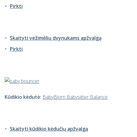
Pirkti
Skaityti vežimėlių dvynukams apžvalgą
Pirkti
Kūdikio kėdutė:
BabyBjorn Babysitter Balance
Skaityti kūdikio kėdučių apžvalgą