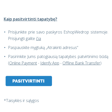
Kaip pasitvirtinti tapatybę?
Prisijunkite prie savo paskyros EshopWedrop sistemoje.
Prisijungti galite
čia
Paspauskite mygtuką „Atrakinti adresus“
Pasirinkite Jums patogiausią tapatybės patvirtinimo būdą
(
Online Payment
-
Idenfy App
-
Offline Bank Transfer
)
*Taisyklės ir sąlygos