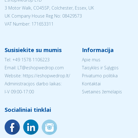
3 Motor Walk, CO45SP, Colchester, Essex, UK
UK Company House Reg No:
08429573
VAT Number: 171653311
Susisiekite su mumis
Informacija
Tel:
+49 1578 1106223
Apie mus
Email:
LT@eshopwedrop.com
Taisyklės ir Sąlygos
Website: https://eshopwedrop.lt/
Privatumo politika
Administracijos darbo laikas:
Kontaktai
I-V 09:00-17:00
Svetainės žemėlapis
Socialiniai tinklai