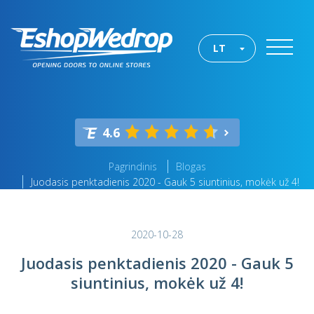
LT
4.6
Pagrindinis
Blogas
Juodasis penktadienis 2020 - Gauk 5 siuntinius, mokėk už 4!
2020-10-28
Juodasis penktadienis 2020 - Gauk 5
siuntinius, mokėk už 4!