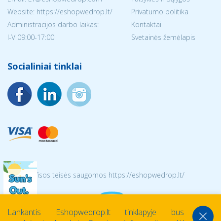
Website: https://eshopwedrop.lt/
Privatumo politika
Administracijos darbo laikas:
Kontaktai
I-V 09:00-17:00
Svetainės žemėlapis
Socialiniai tinklai
© 2026 Visos teisės saugomos https://eshopwedrop.lt/
Lankantis Eshopwedrop.lt tinklapyje bus