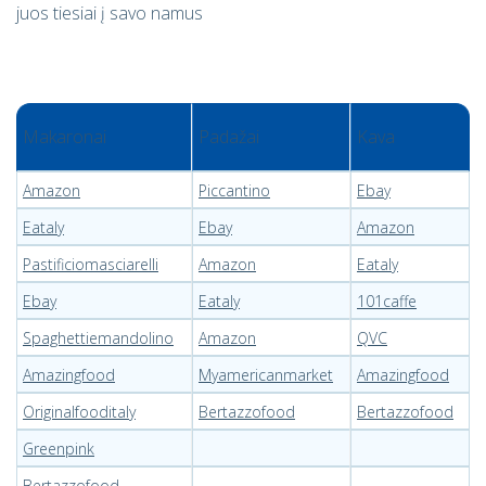
juos tiesiai į savo namus
Makaronai
Padažai
Kava
Amazon
Piccantino
Ebay
Eataly
Ebay
Amazon
Pastificiomasciarelli
Amazon
Eataly
Ebay
Eataly
101caffe
Spaghettiemandolino
Amazon
QVC
Amazingfood
Myamericanmarket
Amazingfood
Originalfooditaly
Bertazzofood
Bertazzofood
Greenpink
Bertazzofood