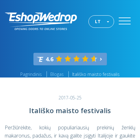
LT
4.6
Pagrindinis
Blogas
Itališko maisto festivalis
2017-05-25
Itališko maisto festivalis
Peržiūrėkite, kokių populiariausių prekinių ženklų
makaronus, padažus, ir kavą galite įsigyti Italijoje ir gaukite