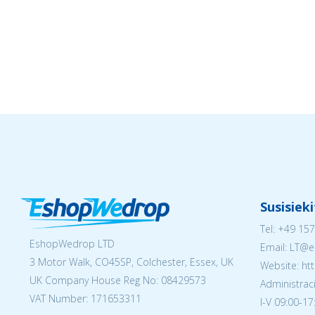
Susisiek
Tel:
+49 157
EshopWedrop LTD
Email:
LT@e
3 Motor Walk, CO45SP, Colchester, Essex, UK
Website: ht
UK Company House Reg No:
08429573
Administraci
VAT Number: 171653311
I-V 09:00-17