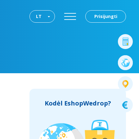
LT
Prisijungti
Kodėl EshopWedrop?