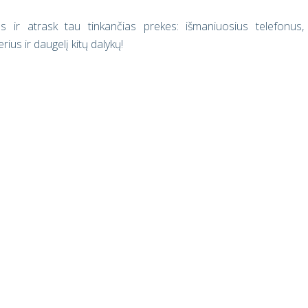
s ir atrask tau tinkančias prekes: išmaniuosius telefonus,
ius ir daugelį kitų dalykų!