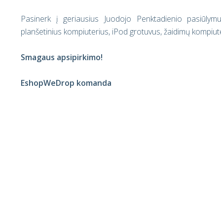
Pasinerk į geriausius Juodojo Penktadienio pasiūlymu
planšetinius kompiuterius, iPod grotuvus, žaidimų kompiuter
Smagaus apsipirkimo
!
EshopWeDrop komanda