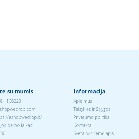
ite su mumis
Informacija
8 1106223
Apie mus
shopwedrop.com
Taisyklės ir Sąlygos
tps://eshopwedrop.lt/
Privatumo politika
jos darbo laikas:
Kontaktai
:00
Svetainės žemėlapis