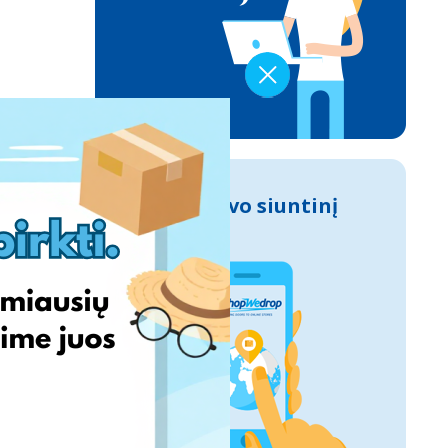
Sek savo siuntinį