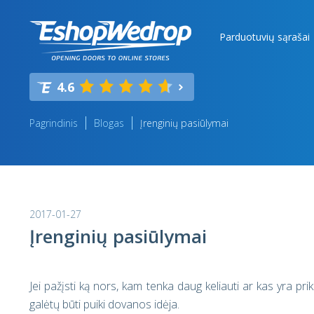
Parduotuvių sąrašai
4.6
Pagrindinis
Blogas
Įrenginių pasiūlymai
2017-01-27
Įrenginių pasiūlymai
Jei pažįsti ką nors, kam tenka daug keliauti ar kas yra p
galėtų būti puiki dovanos idėja.