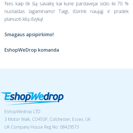
Nes kaip tik šią savaitę kai kurie pardavėjai siūlo iki 70 %
nuolaidas lagaminams! Taigi, išsirink naująjį ir pradėk
planuoti kitą išvyką!
Smagaus apsipirkimo
!
EshopWeDrop komanda
EshopWedrop LTD
3 Motor Walk, CO45SP, Colchester, Essex, UK
UK Company House Reg No:
08429573