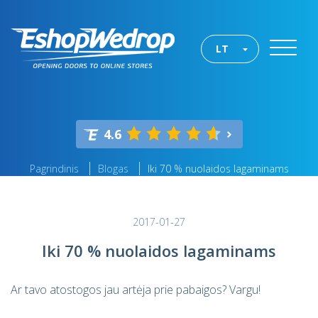
LT
4.6
Pagrindinis
Blogas
Iki 70 % nuolaidos lagaminams
2017-01-27
Iki 70 % nuolaidos lagaminams
Ar tavo atostogos jau artėja prie pabaigos? Vargu!