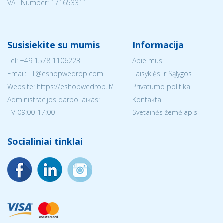
VAT Number: 171653311
Susisiekite su mumis
Informacija
Tel:
+49 1578 1106223
Apie mus
Email:
LT@eshopwedrop.com
Taisyklės ir Sąlygos
Website: https://eshopwedrop.lt/
Privatumo politika
Administracijos darbo laikas:
Kontaktai
I-V 09:00-17:00
Svetainės žemėlapis
Socialiniai tinklai