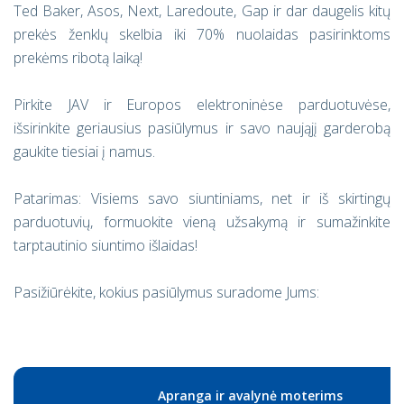
Ted Baker, Asos, Next, Laredoute, Gap ir dar daugelis kitų
prekės ženklų skelbia iki 70% nuolaidas pasirinktoms
prekėms ribotą laiką!
Pirkite JAV ir Europos elektroninėse parduotuvėse,
išsirinkite geriausius pasiūlymus ir savo naująjį garderobą
gaukite tiesiai į namus.
Patarimas: Visiems savo siuntiniams, net ir iš skirtingų
parduotuvių, formuokite vieną užsakymą ir sumažinkite
tarptautinio siuntimo išlaidas!
Pasižiūrėkite, kokius pasiūlymus suradome Jums:
Apranga ir avalynė moterims