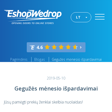
LT
4.6
Pagrindinis
Blogas
Gegužės mėnesio išpardavimai
2019-05-10
Gegužės mėnesio išpardavimai
Jūsų pamėgti prekių ženklai skelbia nuolaidas!