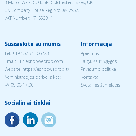
3 Motor Walk, CO45SP, Colchester, Essex, UK
UK Company House Reg No:
08429573
VAT Number: 171653311
Susisiekite su mumis
Informacija
Tel:
+49 1578 1106223
Apie mus
Email:
LT@eshopwedrop.com
Taisyklės ir Sąlygos
Website: https://eshopwedrop.lt/
Privatumo politika
Administracijos darbo laikas:
Kontaktai
I-V 09:00-17:00
Svetainės žemėlapis
Socialiniai tinklai