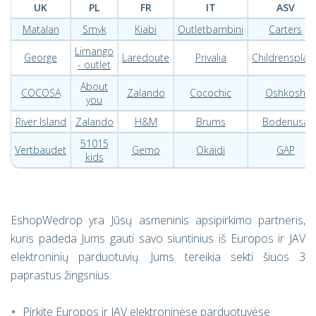
UK
PL
FR
IT
ASV
Matalan
Smyk
Kiabi
Outletbambini
Carters
Limango
George
Laredoute
Privalia
Childrensplac
- outlet
About
COCOSA
Zalando
Cocochic
Oshkosh
you
River Island
Zalando
H&M
Brums
Bodenusa
51015
Vertbaudet
Gemo
Okaidi
GAP
kids
EshopWedrop yra Jūsų asmeninis apsipirkimo partneris,
kuris padeda Jums gauti savo siuntinius iš Europos ir JAV
elektroninių parduotuvių. Jums tereikia sekti šiuos 3
paprastus žingsnius:
Pirkite Europos ir JAV elektroninėse parduotuvėse