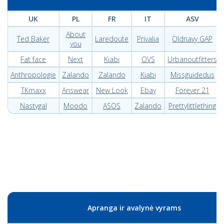
UK
PL
FR
IT
ASV
About
Ted Baker
Laredoute
Privalia
Oldnavy GAP
you
Fat face
Next
Kiabi
OVS
Urbanoutfitters
Anthropologie
Zalando
Zalando
Kiabi
Missguidedus
TKmaxx
Answear
New Look
Ebay
Forever 21
Nastygal
Moodo
ASOS
Zalando
Prettylittlething
Apranga ir avalynė vyrams