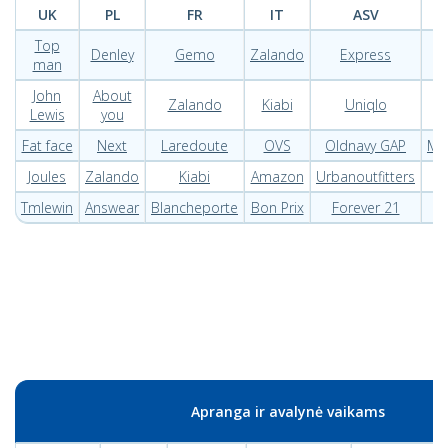
UK
PL
FR
IT
ASV
Top
Denley
Gemo
Zalando
Express
B
man
John
About
Zalando
Kiabi
Uniqlo
Lewis
you
Fat face
Next
Laredoute
OVS
Oldnavy GAP
Me
Joules
Zalando
Kiabi
Amazon
Urbanoutfitters
Tmlewin
Answear
Blancheporte
Bon Prix
Forever 21
Apranga ir avalynė vaikams