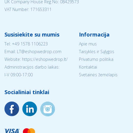
UK Company House Reg No:
08429573
VAT Number: 171653311
Susisiekite su mumis
Informacija
Tel:
+49 1578 1106223
Apie mus
Email:
LT@eshopwedrop.com
Taisyklės ir Sąlygos
Website: https://eshopwedrop.lt/
Privatumo politika
Administracijos darbo laikas:
Kontaktai
I-V 09:00-17:00
Svetainės žemėlapis
Socialiniai tinklai