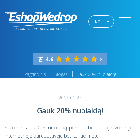
LT
4.6
Pagrindinis
Blogas
Gauk 20% nuolaidą!
2017-01-27
Gauk 20% nuolaidą!
Siūlome tau 20 % nuolaidą perkant bet kurioje Vokietijos
internetinėje parduotuvėje bet kuriuo metu.