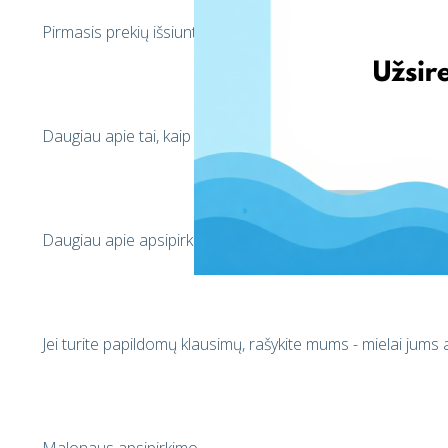
Pirmasis prekių išsiuntimas, kai už prekes bus mokama pa
Daugiau apie tai, kaip apsipirkti JK, skaitykite čia.[Link to F
Daugiau apie apsipirkimą JAV skaitykite čia. [Link to FAQ]
Jei turite papildomų klausimų, rašykite mums - mielai jums