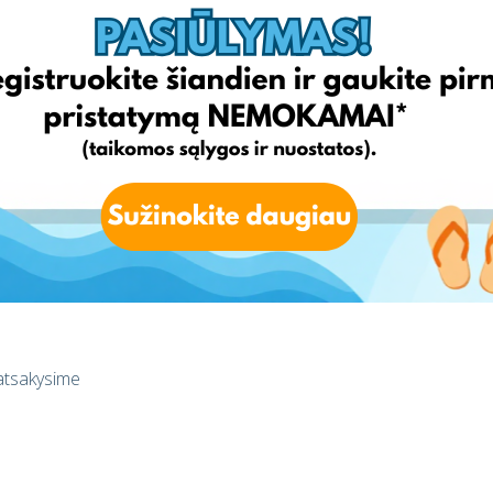
gal naują tvarką, planuojamas 2021 07 05
AQ]
 atsakysime