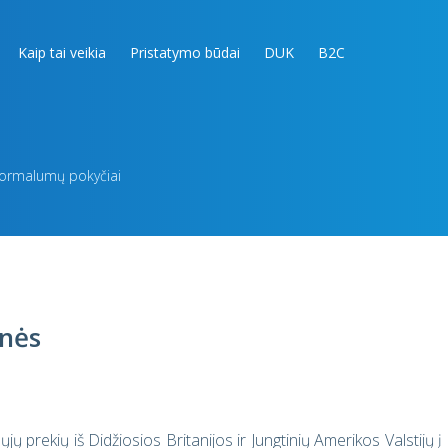
Kaip tai veikia
Pristatymo būdai
DUK
B2C
formalumų pokyčiai
inės
 prekių iš Didžiosios Britanijos ir Jungtinių Amerikos Valstijų į