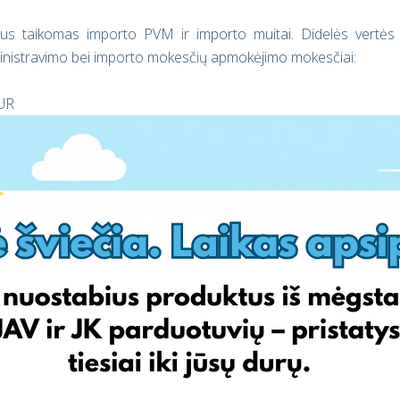
bus taikomas importo PVM ir importo muitai. Didelės vertės
dministravimo bei importo mokesčių apmokėjimo mokesčiai:
EUR
8 EUR) *
, muitai ir kt.
alavimas užtikrinant laisvą ES prekių judėjimą iš Anglijos bei
 kuriuo atveju Jums reikės pateikti informaciją apie prekę t.y,
ertę). Kai prekės atkeliaus į mūsų JK ar JAV sandėlius, Jūsų bus
ūsų prekes.
rie naujos tvarkos, todėl norėtume pasinaudoti proga dar kartą