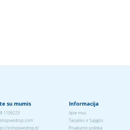
ite su mumis
Informacija
8 1106223
Apie mus
shopwedrop.com
Taisyklės ir Sąlygos
tps://eshopwedrop.lt/
Privatumo politika