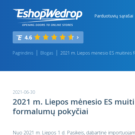
Parduotuvių sąrašai
4.6
Pagrindinis
Blogas
2021 m. Liepos mėnesio ES muitinės 
2021-06-30
2021 m. Liepos mėnesio ES muit
formalumų pokyčiai
Nuo 2021 m. Liepos 1 d. Pasikeis, dabartinė importuojamųjų