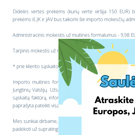
Didelės vertės prekėms (kurių vertė viršija 150 EUR) 
prekėms iš JK ir JAV bus taikomi šie importo mokesčių a
Administracinis mokestis už muitinės formalumus - 9,98 
Tarpinis mokestis už muitinės formalumus 9,98% (min 0,9
* prie kliento sąskaitos pridedami komisiniai mokėjimai: PVM
Importo muitinės formalumų atlikimas yra privalomas reik
Jungtinių Valstijų. Užsakant prekes per EshopWedrop, bet
sąskaitą faktūrą, informaciją apie prekę (jos turinį bei v
paprašyta pateikti visą informaciją, kad galėtume išsiųsti J
Mes sunkiai dirbame, kad užtikrintume sklandų perėjimą p
padėkoti už supratingumą ir palaikymą.