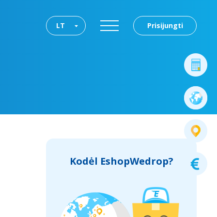
LT
Prisijungti
Kodėl EshopWedrop?