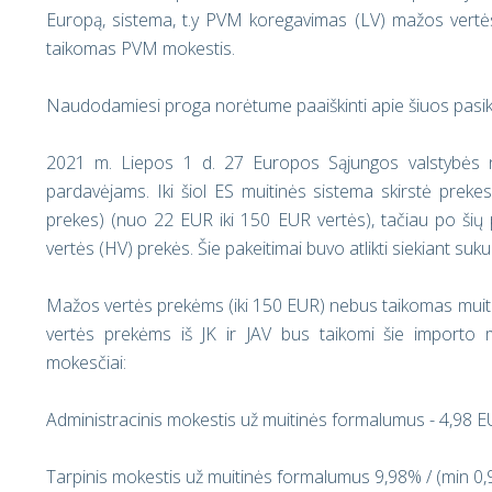
Europą, sistema, t.y PVM koregavimas (LV) mažos vertė
taikomas PVM mokestis.
Naudodamiesi proga norėtume paaiškinti apie šiuos pasike
2021 m. Liepos 1 d. 27 Europos Sąjungos valstybės 
pardavėjams. Iki šiol ES muitinės sistema skirstė prekes
prekes) (nuo 22 EUR iki 150 EUR vertės), tačiau po šių pa
vertės (HV) prekės. Šie pakeitimai buvo atlikti siekiant suk
Mažos vertės prekėms (iki 150 EUR) nebus taikomas mui
vertės prekėms iš JK ir JAV bus taikomi šie importo
mokesčiai:
Administracinis mokestis už muitinės formalumus - 4,98 
Tarpinis mokestis už muitinės formalumus 9,98% / (min 0,