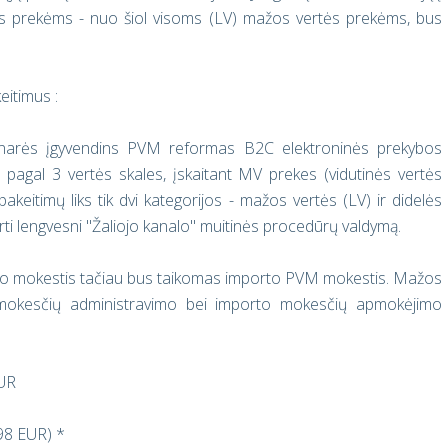
s prekėms - nuo šiol visoms (LV) mažos vertės prekėms, bus
itimus :
narės įgyvendins PVM reformas B2C elektroninės prekybos
 pagal 3 vertės skales, įskaitant MV prekes (vidutinės vertės
keitimų liks tik dvi kategorijos - mažos vertės (LV) ir didelės
urti lengvesni ''Žaliojo kanalo'' muitinės procedūrų valdymą.
to mokestis tačiau bus taikomas importo PVM mokestis. Mažos
 mokesčių administravimo bei importo mokesčių apmokėjimo
EUR
98 EUR) *