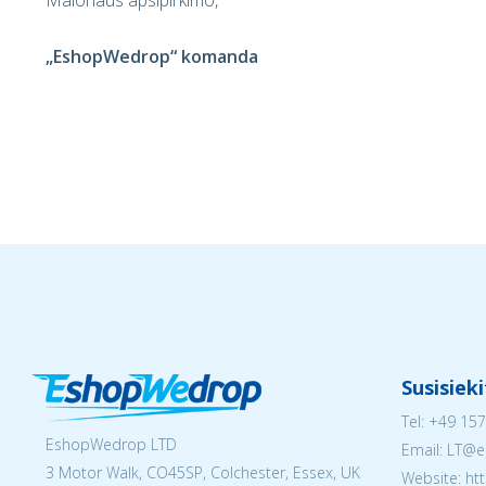
Malonaus apsipirkimo,
„EshopWedrop“ komanda
Susisiek
Tel:
+49 157
EshopWedrop LTD
Email:
LT@e
3 Motor Walk, CO45SP, Colchester, Essex, UK
Website: ht