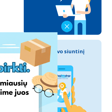
Sek savo siuntinį