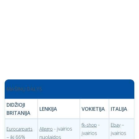
MAŠINŲ DALYS
DIDŽIOJI
LENKIJA
VOKIETIJA
ITALIJA
BRITANIJA
-
–
fk-shop
Ebay
- įvairios
Eurocarparts
Allegro
įvairios
įvairios
– iki 66%
nuolaidos