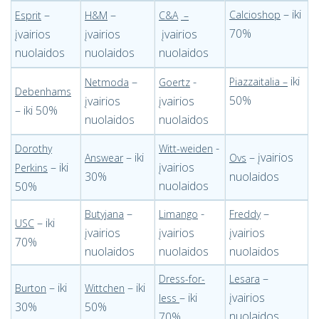
– iki
–
–
Calcioshop
Esprit
H&M
C&A
–
70%
įvairios
įvairios
įvairios
nuolaidos
nuolaidos
nuolaidos
iki
–
-
Piazzaitalia –
Netmoda
Goertz
Debenhams
50%
įvairios
įvairios
– iki 50%
nuolaidos
nuolaidos
-
Dorothy
Witt-weiden
– iki
– įvairios
Answear
Ovs
– iki
įvairios
Perkins
30%
nuolaidos
nuolaidos
50%
–
-
–
Butyjana
Limango
Freddy
– iki
USC
įvairios
įvairios
įvairios
70%
nuolaidos
nuolaidos
nuolaidos
–
Dress-for-
Lesara
– iki
– iki
Burton
Wittchen
– iki
įvairios
less
30%
50%
nuolaidos
70%