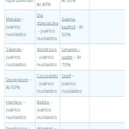
išpardavimas!
iki 50%
iki 40%
Dla
-
Matalan
Galeria-
dzieciaczka
įvairios
- iki
kaufhof
- įvairios
nuolaidos
50%
nuolaidos
-
Zalando
World toys
Limango -
įvairios
- įvairios
– iki
outlet
nuolaidos
nuolaidos
70%
–
Coccodrillo
Steiff
–
Disneystore
- įvairios
įvairios
iki 50%
nuolaidos
nuolaidos
–
-
Hamleys
Bebito
įvairios
įvairios
nuolaidos
nuolaidos
-
Answear –
Smythstoys