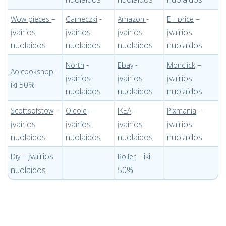
–
-
-
–
Wow pieces
Garneczki
Amazon
E - price
įvairios
įvairios
įvairios
įvairios
nuolaidos
nuolaidos
nuolaidos
nuolaidos
-
-
–
North
Ebay
Monclick
-
Aolcookshop
įvairios
įvairios
įvairios
iki 50%
nuolaidos
nuolaidos
nuolaidos
-
–
–
–
Scottsofstow
Oleole
IKEA
Pixmania
įvairios
įvairios
įvairios
įvairios
nuolaidos
nuolaidos
nuolaidos
nuolaidos
– įvairios
– iki
Diy
Roller
nuolaidos
50%