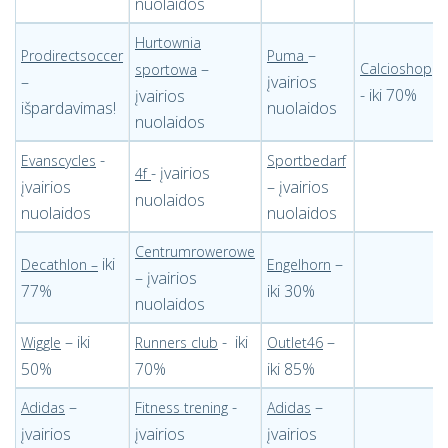
nuolaidos
Hurtownia
–
Prodirectsoccer
Puma
–
Calcioshop
sportowa
–
įvairios
- iki 70%
įvairios
išpardavimas!
nuolaidos
nuolaidos
-
Evanscycles
Sportbedarf
- įvairios
4f
įvairios
– įvairios
nuolaidos
nuolaidos
nuolaidos
Centrumrowerowe
iki
–
Decathlon –
Engelhorn
– įvairios
77%
iki 30%
nuolaidos
– iki
- iki
–
Wiggle
Runners club
Outlet46
50%
70%
iki 85%
–
-
–
Adidas
Fitness trening
Adidas
įvairios
įvairios
įvairios