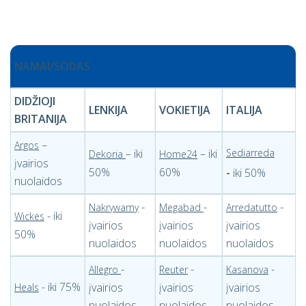
NAMAI/
SODAS
DIDŽIOJI
LENKIJA
VOKIETIJA
ITALIJA
BRITANIJA
–
Argos
– iki
– iki
Sediarreda
Dekoria
Home24
įvairios
50%
60%
-
iki 50%
nuolaidos
-
-
-
Nakrywamy
Megabad
Arredatutto
- iki
Wickes
įvairios
įvairios
įvairios
50%
nuolaidos
nuolaidos
nuolaidos
-
-
-
Allegro
Reuter
Kasanova
- iki 75%
įvairios
įvairios
įvairios
Heals
nuolaidos
nuolaidos
nuolaidos