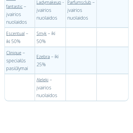
-
–
Ladymakeup
Parfumsclub
–
fantastic
įvairios
įvairios
įvairios
nuolaidos
nuolaidos
nuolaidos
–
– iki
Escentual
Smyk
iki 50%
50%
–
Clinique
– iki
Ezebra
specialūs
25%
pasiūlymai
–
Aleleki
įvairios
nuolaidos