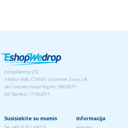
EshopWedrop LTD
3 Motor Walk, CO45SP, Colchester, Essex, UK
UK Company House Reg No:
08429573
VAT Number: 171653311
Susisiekite su mumis
Informacija
Tel:
+49 1578 1106223
Apie mus