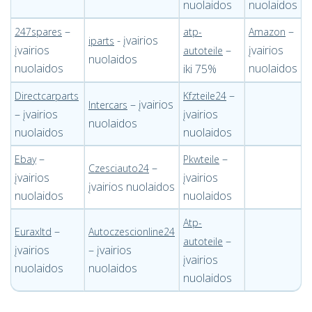
nuolaidos
nuolaidos
–
–
247spares
atp-
Amazon
- įvairios
iparts
įvairios
–
įvairios
autoteile
nuolaidos
nuolaidos
nuolaidos
iki 75%
–
Directcarparts
Kfzteile24
– įvairios
Intercars
– įvairios
įvairios
nuolaidos
nuolaidos
nuolaidos
–
–
Ebay
Pkwteile
–
Czesciauto24
įvairios
įvairios
įvairios nuolaidos
nuolaidos
nuolaidos
Atp-
–
Euraxltd
Autoczescionline24
–
autoteile
įvairios
– įvairios
įvairios
nuolaidos
nuolaidos
nuolaidos