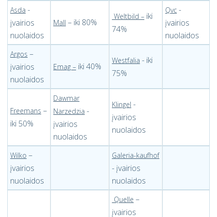
-
-
Asda
Qvc
iki
Weltbild
–
– iki 80%
į
vairios
įvairios
Mall
74%
nuolaidos
nuolaidos
–
Argos
- iki
Westfalia
iki 40%
įvairios
Emag –
75%
nuolaidos
Dawmar
-
Klingel
–
-
Freemans
Narzedzia
įvairios
iki 50%
įvairios
nuolaidos
nuolaidos
–
Wilko
Galeria-kaufhof
įvairios
- įvairios
nuolaidos
nuolaidos
–
Quelle
įvairios