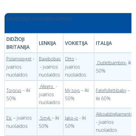
DRABUŽIAI VAIKAMS/ŽAISLAI
DIDŽIOJI
LENKIJA
VOKIETIJA
ITALIJA
BRITANIJA
-
-
Polarnopyret
Bawibobas
Otto
iki
Outletbambini
-
įvairios
- įvairios
įvairios
50%
nuolaidos
nuolaidos
nuolaidos
-
Allegro
– iki
– iki
–
Toysrus
My toys
Fatefollettibaby
įvairios
50%
50%
iki 60%
nuolaidos
Alikoabbigliamento
– įvairios
– iki
- iki
Elc
Smyk
Jako–o
- įvairios
nuolaidos
50%
50%
nuolaidos