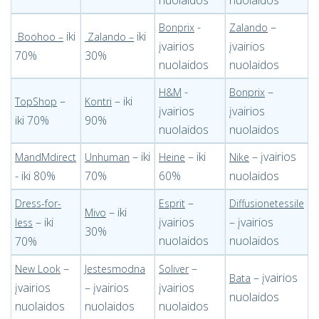
nuolaidos
nuolaidos
-
–
Bonprix
Zalando
iki
iki
Boohoo
–
Zalando
–
įvairios
įvairios
70%
30%
nuolaidos
nuolaidos
-
–
H&M
Bonprix
–
– iki
TopShop
Kontri
įvairios
įvairios
iki 70%
90%
nuolaidos
nuolaidos
– iki
– iki
– įvairios
MandMdirect
Unhuman
Heine
Nike
- iki 80%
70%
60%
nuolaidos
–
Dress-for-
Esprit
Diffusionetessile
– iki
Mivo
– iki
įvairios
– įvairios
less
30%
nuolaidos
nuolaidos
70%
–
–
New Look
Jestesmodna
Soliver
– įvairios
Bata
įvairios
– įvairios
įvairios
nuolaidos
nuolaidos
nuolaidos
nuolaidos