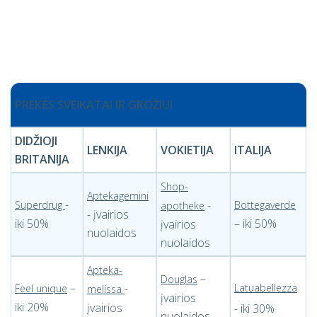
PREKĖS SVEIKATAI IR GROŽIUI
DIDŽIOJI
LENKIJA
VOKIETIJA
ITALIJA
BRITANIJA
Shop-
Aptekagemini
-
-
Superdrug
Bottegaverde
apotheke
- įvairios
iki 50%
– iki 50%
įvairios
nuolaidos
nuolaidos
Apteka-
–
Douglas
–
-
Latuabellezza
Feel unique
melissa
įvairios
iki 20%
įvairios
- iki 30%
nuolaidos