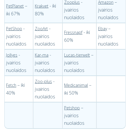
-
–
Zooplus
Amazon
–
- iki
PetPlanet
Krakvet
įvairios
įvairios
iki 67%
80%
nuolaidos
nuolaidos
-
-
–
PetShop
ZooArt
Ebay
- iki
Fressnapf
įvairios
įvairios
įvairios
60%
nuolaidos
nuolaidos
nuolaidos
-
-
–
Jollyes
Kar-ma
Lucas-tierwelt
įvairios
įvairios
įvairios
nuolaidos
nuolaidos
nuolaidos
-
Zoo-plus
– iki
–
Fetch
Medicanimal
įvairios
40%
iki 50%
nuolaidos
–
Petshop
įvairios
nuolaidos