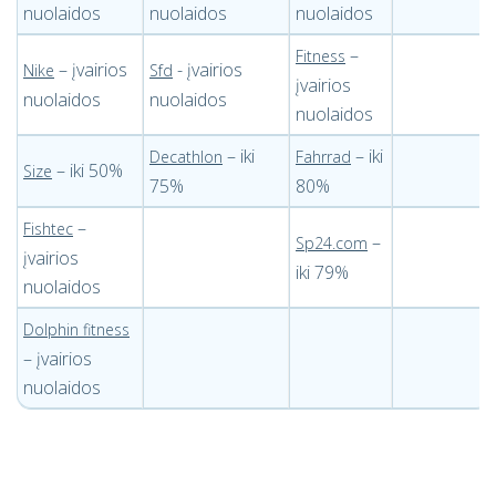
nuolaidos
nuolaidos
nuolaidos
–
Fitness
– įvairios
- įvairios
Nike
Sfd
įvairios
nuolaidos
nuolaidos
nuolaidos
– iki
– iki
Decathlon
Fahrrad
– iki 50%
Size
75%
80%
–
Fishtec
–
Sp24.com
įvairios
iki 79%
nuolaidos
Dolphin fitness
– įvairios
nuolaidos