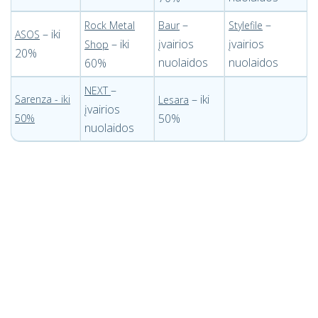
–
–
Rock Metal
Baur
Stylefile
– iki
ASOS
– iki
įvairios
įvairios
Shop
20%
nuolaidos
nuolaidos
60%
–
NEXT
– iki
Sarenza -
iki
Lesara
įvairios
50%
50%
nuolaidos