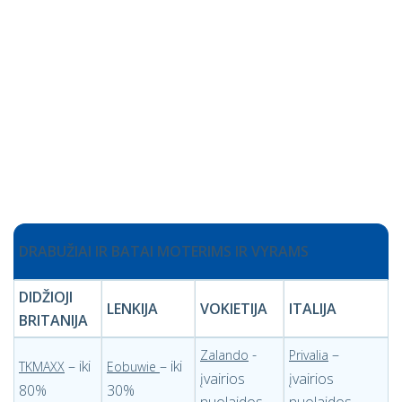
DRABUŽIAI IR BATAI MOTERIMS IR VYRAMS
DIDŽIOJI
LENKIJA
VOKIETIJA
ITALIJA
BRITANIJA
-
–
Zalando
Privalia
– iki
– iki
TKMAXX
Eobuwie
įvairios
įvairios
80%
30%