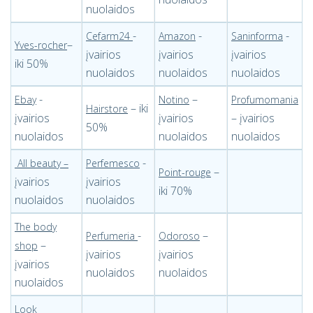
nuolaidos
-
-
-
Cefarm24
Amazon
Saninforma
–
Yves-rocher
įvairios
įvairios
įvairios
iki 50%
nuolaidos
nuolaidos
nuolaidos
-
–
Ebay
Notino
Profumomania
– iki
Hairstore
įvairios
įvairios
– įvairios
50%
nuolaidos
nuolaidos
nuolaidos
-
All beauty
–
Perfemesco
–
Point-rouge
įvairios
įvairios
iki 70%
nuolaidos
nuolaidos
The body
-
–
Perfumeria
Odoroso
–
shop
įvairios
įvairios
įvairios
nuolaidos
nuolaidos
nuolaidos
Look