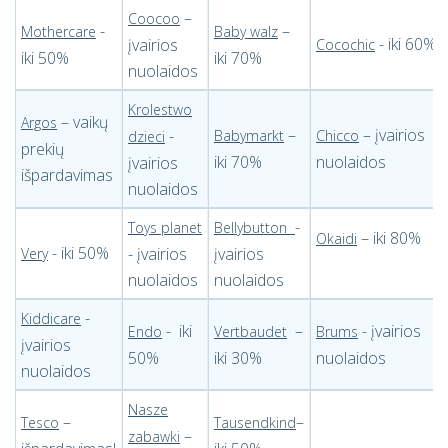
–
Coocoo
-
–
Mothercare
Baby walz
- iki 60%
įvairios
Cocochic
iki 50%
iki 70%
nuolaidos
Krolestwo
– vaikų
Argos
–
– įvairios
-
Babymarkt
Chicco
dzieci
prekių
iki 70%
nuolaidos
įvairios
išpardavimas
nuolaidos
-
Toys planet
Bellybutton
– iki 80%
Okaidi
- iki 50%
- įvairios
įvairios
Very
nuolaidos
nuolaidos
-
Kiddicare
- iki
–
- įvairios
Endo
Vertbaudet
Brums
įvairios
50%
iki 30%
nuolaidos
nuolaidos
Nasze
–
–
Tesco
Tausendkind
–
zabawki