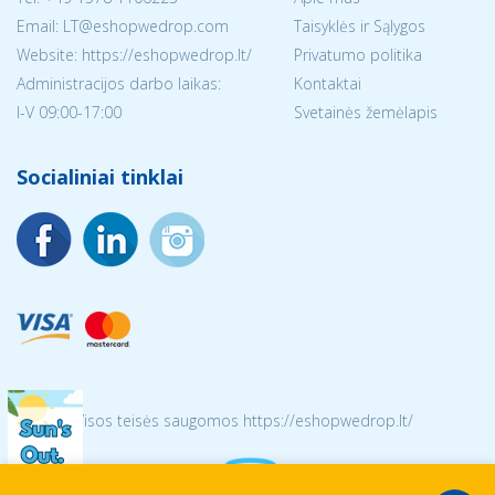
Email:
LT@eshopwedrop.com
Taisyklės ir Sąlygos
Website: https://eshopwedrop.lt/
Privatumo politika
Administracijos darbo laikas:
Kontaktai
I-V 09:00-17:00
Svetainės žemėlapis
Socialiniai tinklai
© 2026 Visos teisės saugomos https://eshopwedrop.lt/