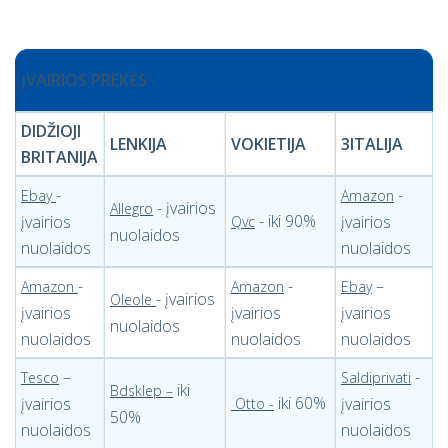
ĮVAIRIOS PREKĖS
DIDŽIOJI
LENKIJA
VOKIETIJA
3ITALIJA
BRITANIJA
-
-
Ebay
Amazon
- įvairios
Allegro
- iki 90%
įvairios
įvairios
Qvc
nuolaidos
nuolaidos
nuolaidos
-
-
–
Amazon
Amazon
Ebay
- įvairios
Oleole
įvairios
įvairios
įvairios
nuolaidos
nuolaidos
nuolaidos
nuolaidos
–
-
Tesco
Saldiprivati
iki
Bdsklep –
iki 60%
įvairios
įvairios
Otto
-
50%
nuolaidos
nuolaidos