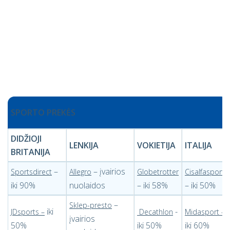
SPORTO PREKĖS
DIDŽIOJI
LENKIJA
VOKIETIJA
ITALIJA
BRITANIJA
–
– įvairios
Sportsdirect
Allegro
Globetrotter
Cisalfasport
iki 90%
nuolaidos
– iki 58%
– iki 50%
–
Sklep-presto
iki
-
JDsports –
Decathlon
Midasport -
įvairios
50%
iki 50%
iki 60%