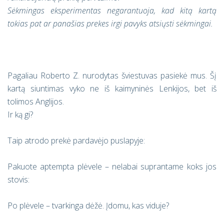
Sėkmingas eksperimentas negarantuoja, kad kitą kartą
tokias pat ar panašias prekes irgi pavyks atsiųsti sėkmingai.
Pagaliau Roberto Z. nurodytas šviestuvas pasiekė mus. Šį
kartą siuntimas vyko ne iš kaimyninės Lenkijos, bet iš
tolimos Anglijos.
Ir ką gi?
Taip atrodo prekė pardavėjo puslapyje:
Pakuote aptempta plėvele – nelabai suprantame koks jos
stovis:
Po plėvele – tvarkinga dėžė. Įdomu, kas viduje?