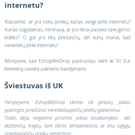
internetu?
Klausėme: ar yra tokių prekių, kurias vengi pirkti internetu?
Kurias įsigydamas, nerimauji, ar jos tikrai pasieks tave geros
būklės? O gal yra kitų priežasčių, dėl kurių manai, kad
nevertėtų pirkti internetu?
Minėjome, kad EshopWeDrop pasiruošęs skirti iki 50 Eur
kiekvieną savaitę įvairiems bandymams.
Šviestuvas iš UK
Perspėjame: EshopWeDrop skirtas tik įprastų, jokios
ypatingos priežiūros nereikalaujančių prekių gabenimui.
Todėl, deja, negalime prisiimti jokios atsakomybės dėl
dūžtančių, trapių, tam tikros temperatūros ar kitų sąlygų
reikalaujančių prekių pervežimo.