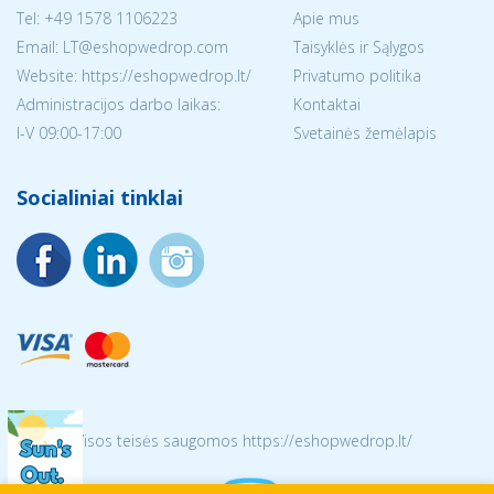
Tel:
+49 1578 1106223
Apie mus
Email:
LT@eshopwedrop.com
Taisyklės ir Sąlygos
Website: https://eshopwedrop.lt/
Privatumo politika
Administracijos darbo laikas:
Kontaktai
I-V 09:00-17:00
Svetainės žemėlapis
Socialiniai tinklai
© 2026 Visos teisės saugomos https://eshopwedrop.lt/