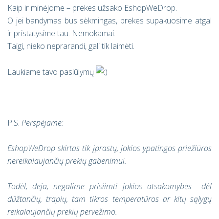
Kaip ir minėjome – prekes užsako EshopWeDrop.
O jei bandymas bus sėkmingas, prekes supakuosime atgal
ir pristatysime tau. Nemokamai.
Taigi, nieko neprarandi, gali tik laimėti.
Laukiame tavo pasiūlymų
P.S.
Perspėjame:
EshopWeDrop skirtas tik įprastų, jokios ypatingos priežiūros
nereikalaujančių prekių gabenimui.
Todėl, deja, negalime prisiimti jokios atsakomybės dėl
dūžtančių, trapių, tam tikros temperatūros ar kitų sąlygų
reikalaujančių prekių pervežimo.