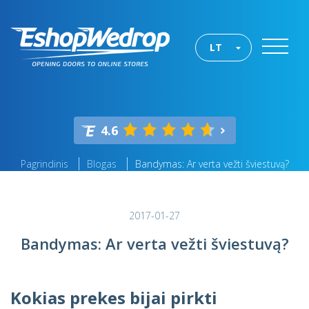
LT
4.6
Pagrindinis
Blogas
Bandymas: Ar verta vežti šviestuvą?
2017-01-27
Bandymas: Ar verta vežti šviestuvą?
Kokias prekes bijai pirkti