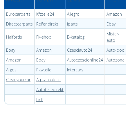
Eurocarparts
Kfzteile24
Allegro
Amazon
Y
Directcarparts
Reifendirekt
iparts
Ebay
Mister-
Halfords
Fk-shop
E-katalog
auto
Ebay
Amazon
Czesciauto24
Auto-doc
Amazon
Ebay
Autoczescionline24
Autozona
Argos
Pkwteile
Intercars
Cleanyourcar
Atp-autoteile
Autoteiledirekt
Lidl