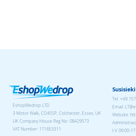
Susisiek
Tel:
+49 157
EshopWedrop LTD
Email:
LT@e
3 Motor Walk, CO45SP, Colchester, Essex, UK
Website: ht
UK Company House Reg No:
08429573
Administraci
VAT Number: 171653311
I-V 09:00-17