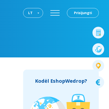
LT
Prisijungti
Kodėl EshopWedrop?