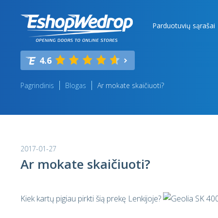
Parduotuvių sąrašai
4.6
Pagrindinis
Blogas
Ar mokate skaičiuoti?
2017-01-27
Ar mokate skaičiuoti?
Kiek kartų pigiau pirkti šią prekę Lenkijoje?