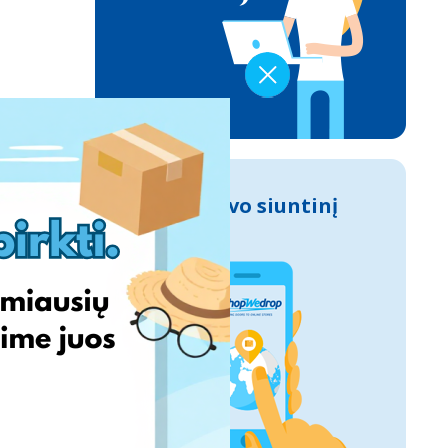
Sek savo siuntinį