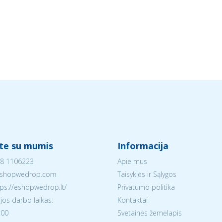
ite su mumis
Informacija
8 1106223
Apie mus
shopwedrop.com
Taisyklės ir Sąlygos
tps://eshopwedrop.lt/
Privatumo politika
jos darbo laikas:
Kontaktai
:00
Svetainės žemėlapis