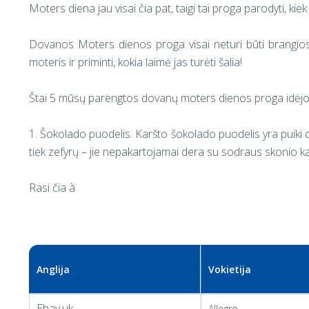
Moters diena jau visai čia pat, taigi tai proga parodyti, ki
Dovanos Moters dienos proga visai neturi būti brangios 
moteris ir priminti, kokia laimė jas turėti šalia
!
Štai
5
mūsų parengtos dovanų moters dienos proga idėjos, 
1. Šokolado puodelis.
Karšto šokolado puodelis yra puiki d
tiek zefyrų – jie nepakartojamai dera su sodraus skonio k
Rasi čia
à
Anglija
Vokietija
Ebay.uk
Allegro