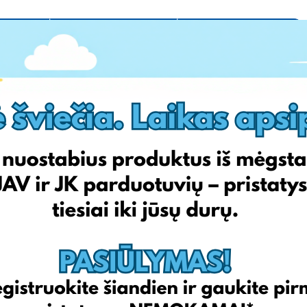
Lenkija
Italija
Wittchen
Qvc
Answear
Ebay
Mivo
Amazon
Allegro
Zalando
Zalando
aulio... Tokių kaip purškiamas losjonas ar kiti odos priežiūros