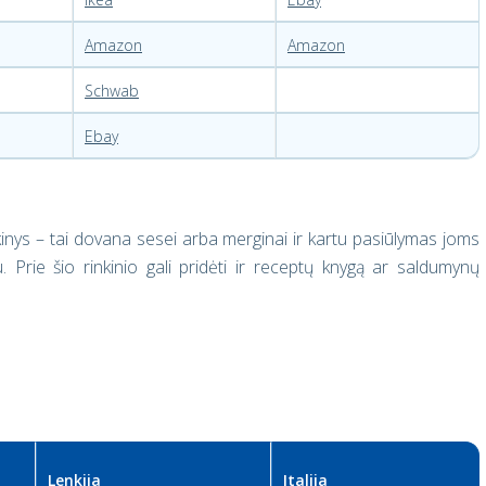
Amazon
Amazon
Schwab
Ebay
inys – tai dovana sesei arba merginai ir kartu pasiūlymas joms
iu. Prie šio rinkinio gali pridėti ir receptų knygą ar saldumynų
Lenkija
Italija