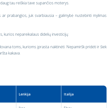
ek daug tau reiškia tave supančios moterys.
ar prabangios, juk svarbiausia – galimybė nustebinti mylimas
kurios nepareikalaus didelių investicijų:
ovana toms, kurioms įprasta naktinėti. Nepamiršk pridėti ir šiek
aršta kakava.
Lenkija
Italija
Ikea
Ebay