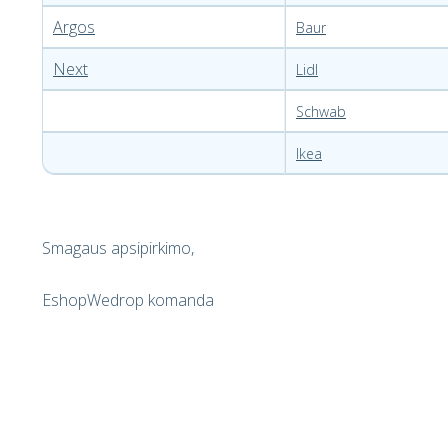
Argos
Baur
Next
Lidl
Schwab
Ikea
Smagaus apsipirkimo,
EshopWedrop komanda