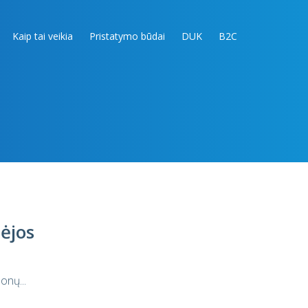
Kaip tai veikia
Pristatymo būdai
DUK
B2C
ėjos
onų...