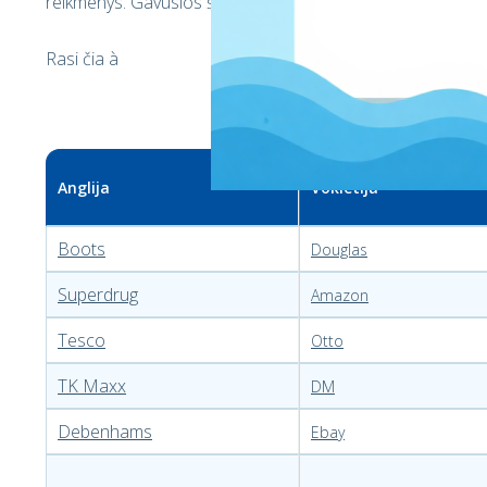
reikmenys. Gavusios šias dovanas moterys visada jaučiasi
Rasi čia
à
Anglija
Vokietija
Boots
Douglas
Superdrug
Amazon
Tesco
Otto
TK Maxx
DM
Debenhams
Ebay