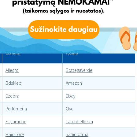
 lepinamos ir ypatingos.
Lenkija
Italija
Allegro
Bottegaverde
Bdsklep
Amazon
Ezebra
Ebay
Perfumeria
Qvc
E-glamour
Latuabellezza
Hairstore
Saninforma