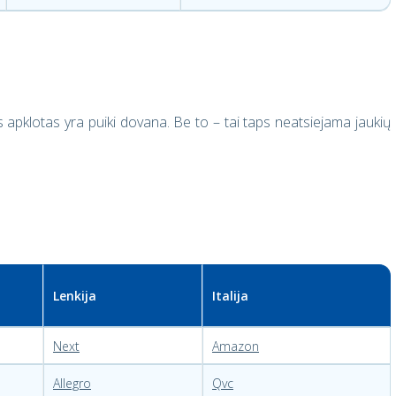
 apklotas yra puiki dovana. Be to – tai taps neatsiejama jaukių
Lenkija
Italija
Next
Amazon
Allegro
Qvc