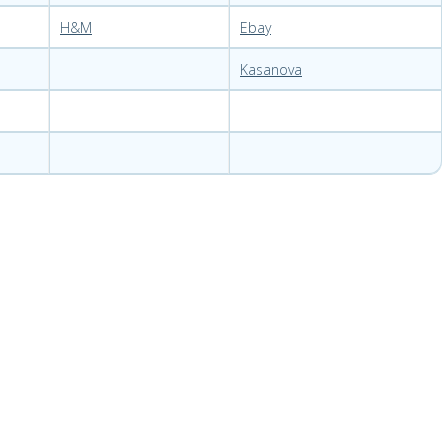
H&M
Ebay
Kasanova