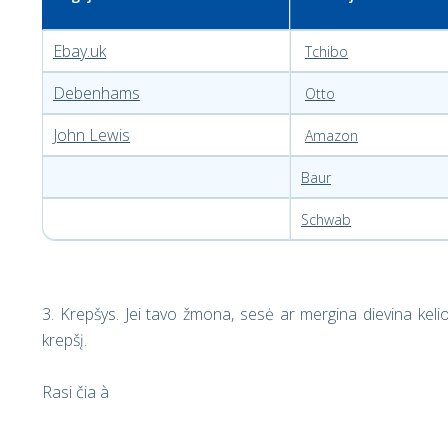
Ebay.uk
Tchibo
Debenhams
Otto
John Lewis
Amazon
Baur
Schwab
3. Krepšys.
Jei tavo žmona, sesė ar mergina dievina kelion
krepšį.
Rasi čia
à