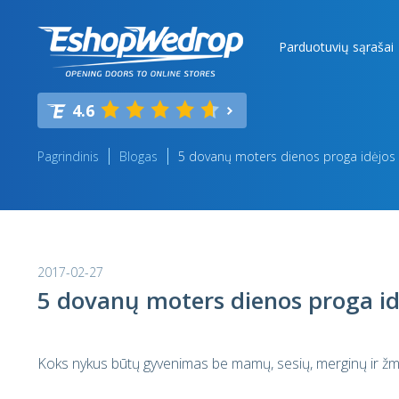
Parduotuvių sąrašai
4.6
Pagrindinis
Blogas
5 dovanų moters dienos proga idėjos
2017-02-27
5 dovanų moters dienos proga id
Koks nykus būtų gyvenimas be mamų, sesių, merginų ir žm