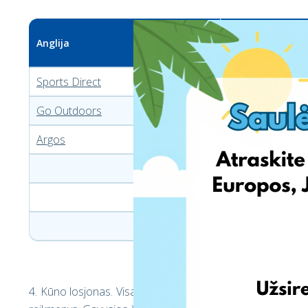
Anglija
Vokietija
Sports Direct
Otto
Go Outdoors
Amazon
Argos
Lidl
Schwab
Ebay
Zalando
4. Kūno losjonas.
Visada malonu gauti dovanų iš grožio pas