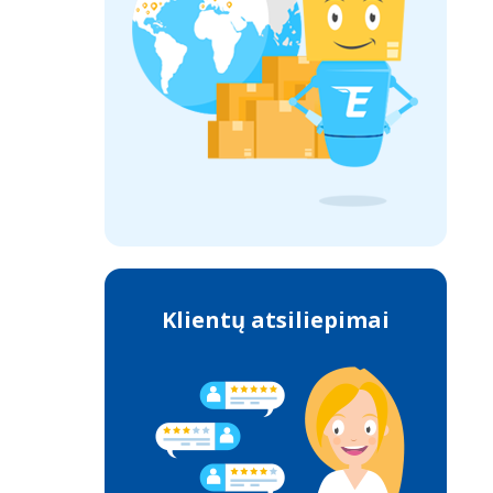
Klientų atsiliepimai