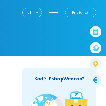
LT
Prisijungti
Kodėl EshopWedrop?