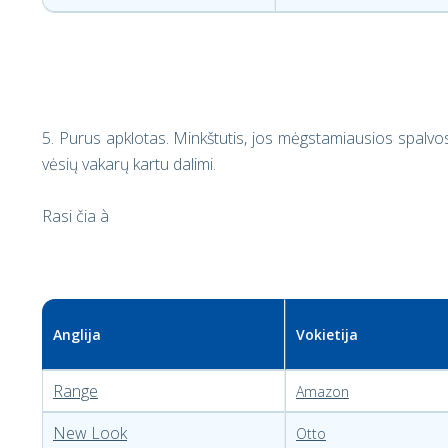
5. Purus apklotas. Minkštutis, jos mėgstamiausios spalvos
vėsių vakarų kartu dalimi.
Rasi čia
à
Anglija
Vokietija
Range
Amazon
New Look
Otto