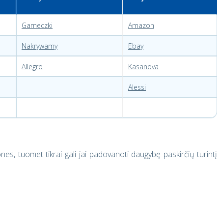
Garneczki
Amazon
Nakrywamy
Ebay
Allegro
Kasanova
Alessi
es, tuomet tikrai gali jai padovanoti daugybę paskirčių turintį