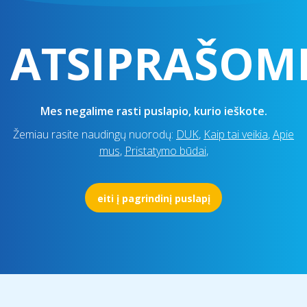
ATSIPRAŠOM
Mes negalime rasti puslapio, kurio ieškote.
Žemiau rasite naudingų nuorodų:
DUK
,
Kaip tai veikia
,
Apie
mus
,
Pristatymo būdai
,
eiti į pagrindinį puslapį