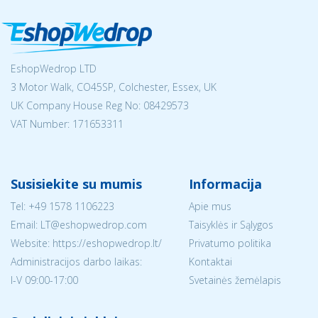
EshopWedrop LTD
3 Motor Walk, CO45SP, Colchester, Essex, UK
UK Company House Reg No:
08429573
VAT Number: 171653311
Susisiekite su mumis
Informacija
Tel:
+49 1578 1106223
Apie mus
Email:
LT@eshopwedrop.com
Taisyklės ir Sąlygos
Website: https://eshopwedrop.lt/
Privatumo politika
Administracijos darbo laikas:
Kontaktai
I-V 09:00-17:00
Svetainės žemėlapis