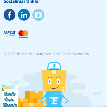
Socialiniai tinklai
© 2026 Visos teisės saugomos https://eshopwedrop.lt/