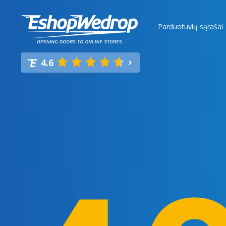
Parduotuvių sąrašai
4.6