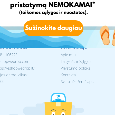
ite su mumis
Informacija
8 1106223
Apie mus
shopwedrop.com
Taisyklės ir Sąlygos
tps://eshopwedrop.lt/
Privatumo politika
jos darbo laikas:
Kontaktai
:00
Svetainės žemėlapis