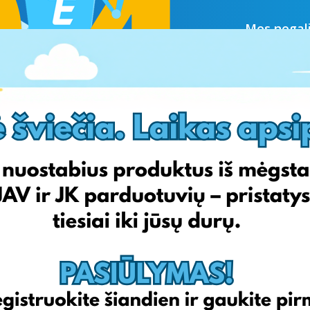
Mes negali
Žemiau ras
mus
,
Prist
eiti į pagr