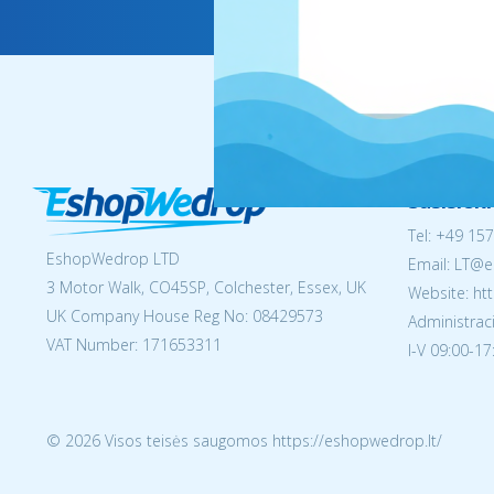
Susisiek
Tel:
+49 157
EshopWedrop LTD
Email:
LT@e
3 Motor Walk, CO45SP, Colchester, Essex, UK
Website: ht
UK Company House Reg No:
08429573
Administraci
VAT Number: 171653311
I-V 09:00-17
© 2026 Visos teisės saugomos https://eshopwedrop.lt/