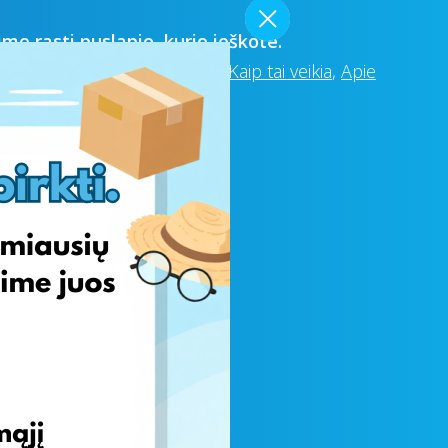
me rasti puslapio, kurio ieškote.
ite naudingų nuorodų:
DUK
,
Kaip tai veikia
,
Apie
atymo būdai
,
indinį puslapį