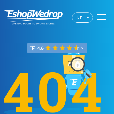
LT
4.6