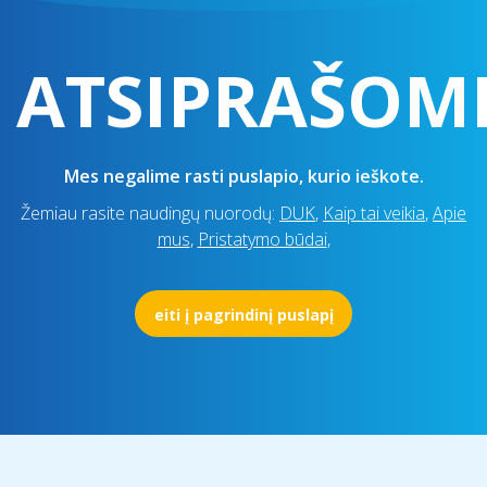
ATSIPRAŠOM
Mes negalime rasti puslapio, kurio ieškote.
Žemiau rasite naudingų nuorodų:
DUK
,
Kaip tai veikia
,
Apie
mus
,
Pristatymo būdai
,
eiti į pagrindinį puslapį