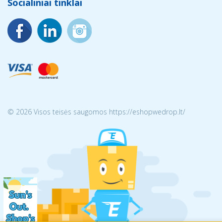
Socialiniai tinklai
© 2026 Visos teisės saugomos https://eshopwedrop.lt/