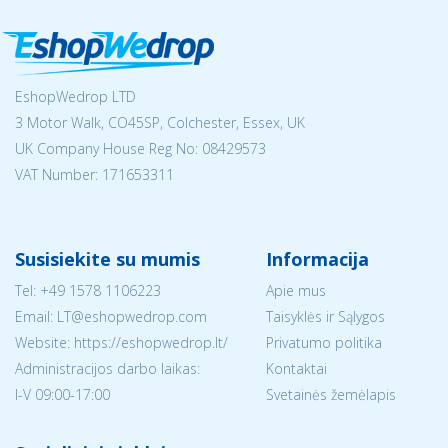
EshopWedrop LTD
3 Motor Walk, CO45SP, Colchester, Essex, UK
UK Company House Reg No:
08429573
VAT Number: 171653311
Susisiekite su mumis
Informacija
Tel:
+49 1578 1106223
Apie mus
Email:
LT@eshopwedrop.com
Taisyklės ir Sąlygos
Website: https://eshopwedrop.lt/
Privatumo politika
Administracijos darbo laikas:
Kontaktai
I-V 09:00-17:00
Svetainės žemėlapis