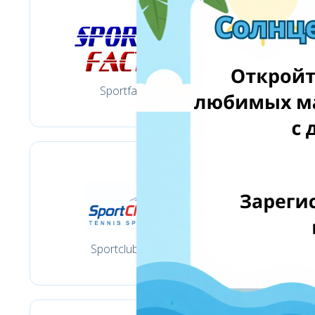
Sportfactory.lt
Sportclub-tennis.lt