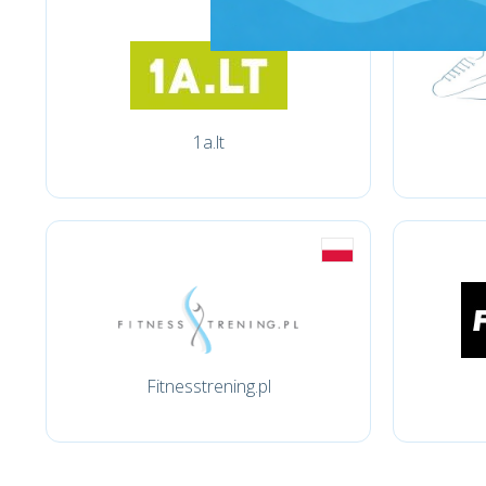
1a.lt
Fitnesstrening.pl