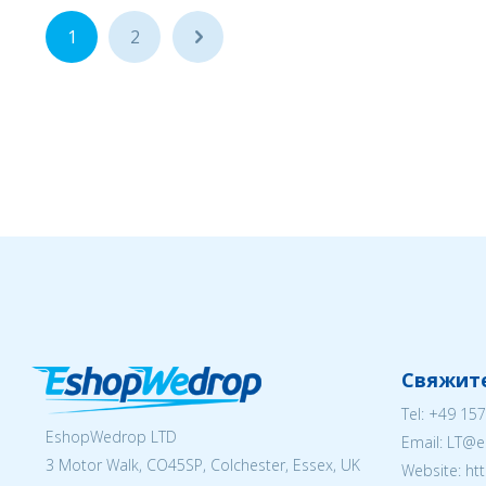
1
2
...
Свяжите
Tel:
+49 157
EshopWedrop LTD
Email:
LT@e
3 Motor Walk, CO45SP, Colchester, Essex, UK
Website: ht