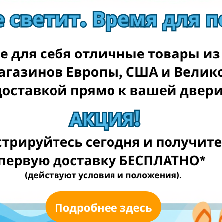
Sport1outlet.lt
Sportsman.lt
Sportylady.lt
Zvejoklis.lt