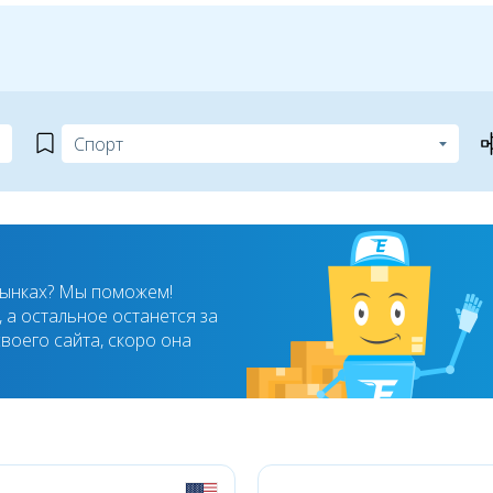
рынках? Мы поможем!
 а остальное останется за
воего сайта, скоро она