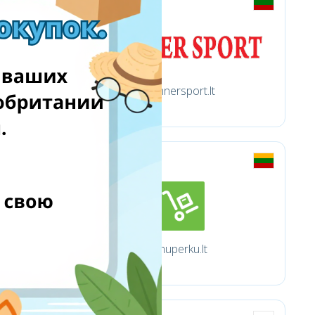
Winnersport.lt
Imuperku.lt