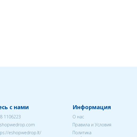
сь с нами
Информация
8 1106223
О нас
shopwedrop.com
Правила и Условия
tps://eshopwedrop.lt/
Политика