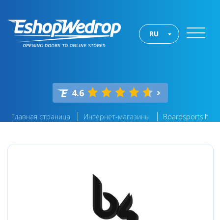
RU
4.6
Главная страница
Интернет-магазины
Boardsports.lt