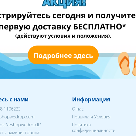
сь с нами
Информация
8 1106223
О нас
shopwedrop.com
Правила и Условия
tps://eshopwedrop.lt/
Политика
конфиденциальности
ты администрации: