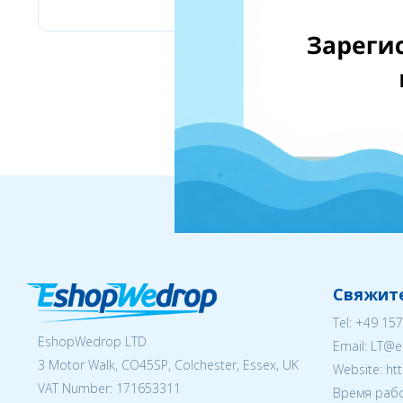
Свяжите
Tel:
+49 157
EshopWedrop LTD
Email:
LT@e
3 Motor Walk, CO45SP, Colchester, Essex, UK
Website: ht
VAT Number: 171653311
Время рабо