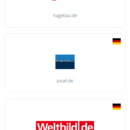
hagebau.de
pearl.de