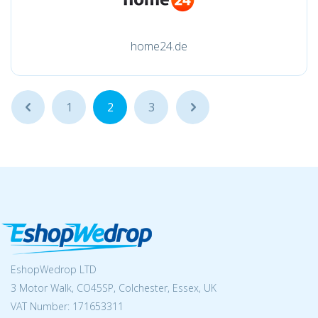
home24.de
...
1
2
3
...
EshopWedrop LTD
3 Motor Walk, CO45SP, Colchester, Essex, UK
VAT Number: 171653311