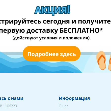
сь с нами
Информация
8 1106223
О нас