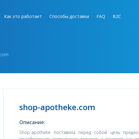
Как это работает
Способы доставки
FAQ
B2C
.com
shop-apotheke.com
Описание:
Shop-apotheke поставила перед собой цель предл
приобретения медицинских товаров и лекарств как м