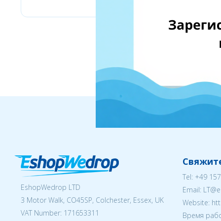
Свяжите
Tel:
+49 157
EshopWedrop LTD
Email:
LT@e
3 Motor Walk, CO45SP, Colchester, Essex, UK
Website: ht
VAT Number: 171653311
Время рабо