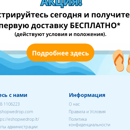
сь с нами
Информация
8 1106223
О нас
shopwedrop.com
Правила и Условия
tps://eshopwedrop.lt/
Политика
конфиденциальности
ты администрации: