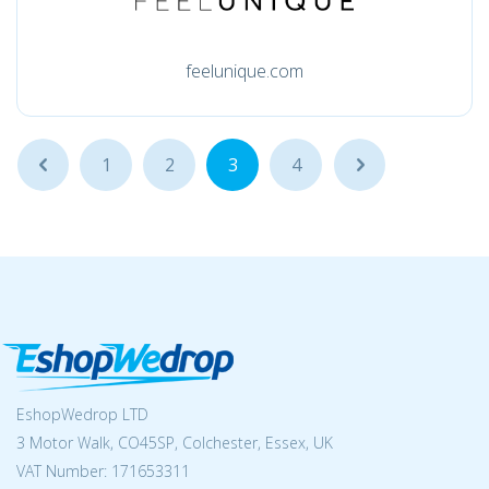
feelunique.com
...
1
2
3
4
...
EshopWedrop LTD
3 Motor Walk, CO45SP, Colchester, Essex, UK
VAT Number: 171653311