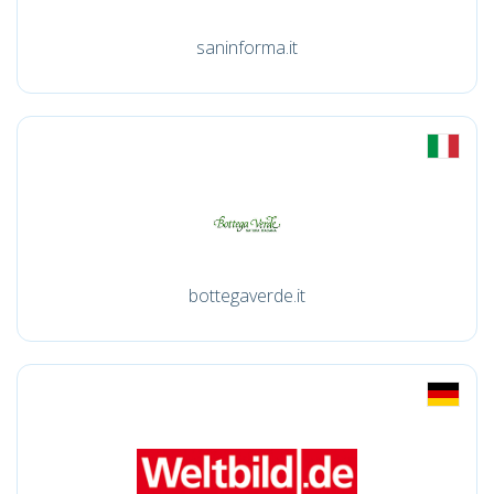
saninforma.it
bottegaverde.it