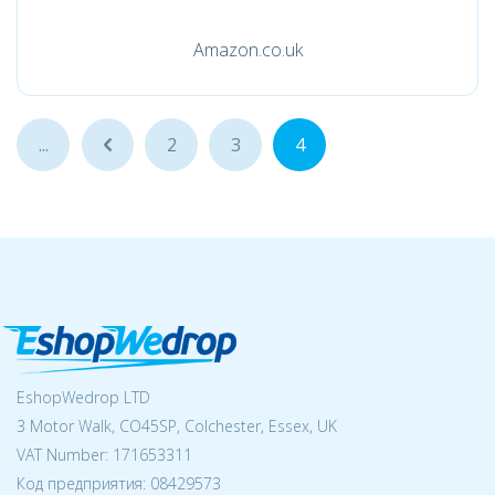
Amazon.co.uk
...
...
2
3
4
EshopWedrop LTD
3 Motor Walk, CO45SP, Colchester, Essex, UK
VAT Number: 171653311
Код предприятия:
08429573