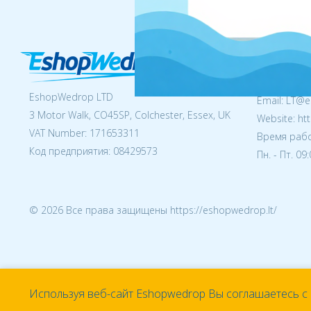
Свяжите
Tel:
+49 157
EshopWedrop LTD
Email:
LT@e
3 Motor Walk, CO45SP, Colchester, Essex, UK
Website: ht
VAT Number: 171653311
Время рабо
Код предприятия:
08429573
Пн. - Пт. 09
© 2026 Все права защищены https://eshopwedrop.lt/
Используя веб-сайт Eshopwedrop Вы соглашаетесь с