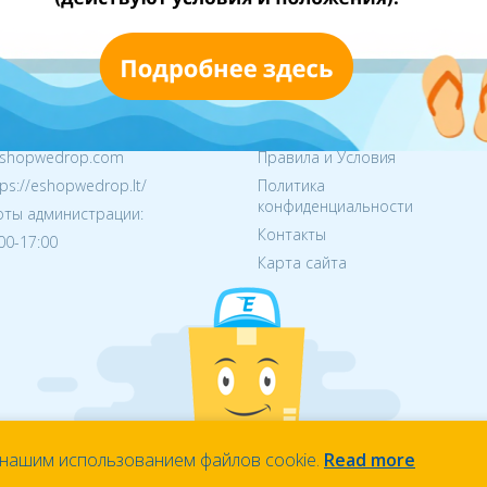
сь с нами
Информация
8 1106223
О нас
shopwedrop.com
Правила и Условия
tps://eshopwedrop.lt/
Политика
конфиденциальности
ты администрации:
Контакты
:00-17:00
Карта сайта
 нашим использованием файлов cookie.
Read more